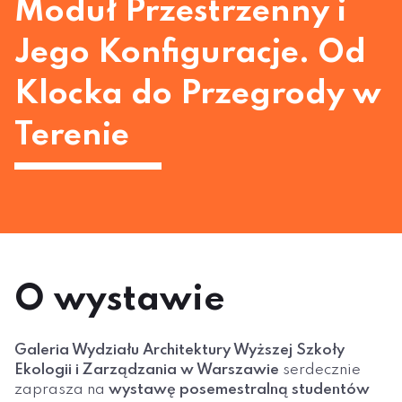
Moduł Przestrzenny i
Jego Konfiguracje. Od
Klocka do Przegrody w
Terenie
O wystawie
Galeria Wydziału Architektury Wyższej Szkoły
Ekologii i Zarządzania w Warszawie
serdecznie
zaprasza na
wystawę posemestralną studentów