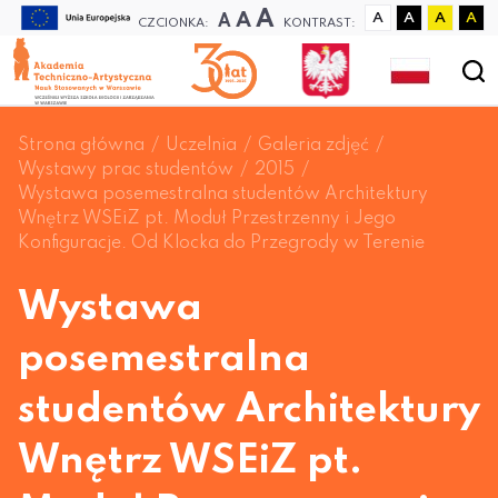
A
A
A
A
A
A
A
CZCIONKA:
KONTRAST:
Strona główna
Uczelnia
Galeria zdjęć
Wystawy prac studentów
2015
Wystawa posemestralna studentów Architektury
Wnętrz WSEiZ pt. Moduł Przestrzenny i Jego
Konfiguracje. Od Klocka do Przegrody w Terenie
Wystawa
posemestralna
studentów Architektury
Wnętrz WSEiZ pt.