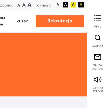
A
A
A
A
A
A
A
ZCIONKA:
KONTRAST:
DIA
Rekrutacja
KURSY
BA
MENU
SZUKAJ
NAPISZ
DO NAS
CZYTAJ
STRONĘ