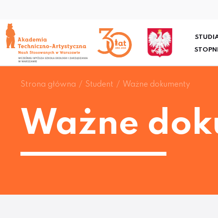
STUDIA
STOPN
Strona główna
Student
Ważne dokumenty
Ważne dok