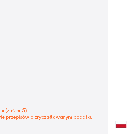
i (zał. nr 5)
awie przepisów o zryczałtowanym podatku