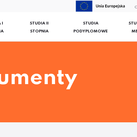
C
 I
STUDIA II
STUDIA
STU
IA
STOPNIA
PODYPLOMOWE
M
umenty