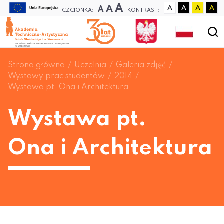
A
A
A
A
A
A
A
CZCIONKA:
KONTRAST:
Strona główna
Uczelnia
Galeria zdjęć
Wystawy prac studentów
2014
Wystawa pt. Ona i Architektura
Wystawa pt.
Ona i Architektura