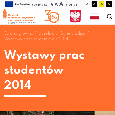
A
A
A
A
A
A
A
CZCIONKA:
KONTRAST:
Strona główna
Uczelnia
Galeria zdjęć
Wystawy prac studentów
2014
Wystawy prac
studentów
2014