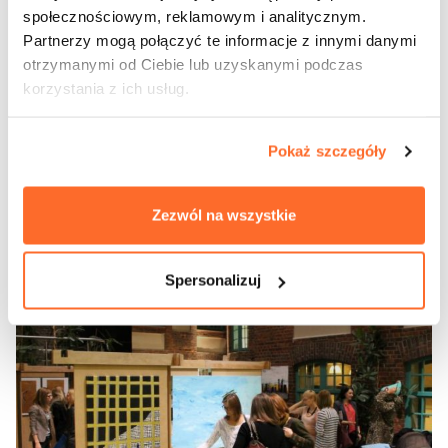
społecznościowym, reklamowym i analitycznym.
Partnerzy mogą połączyć te informacje z innymi danymi
otrzymanymi od Ciebie lub uzyskanymi podczas
Wystawa prac semestralnych pt.
korzystania z ich usług.
Koncepcja Budynku
Wielorodzinnego z Funkcją
Pokaż szczegóły
Usługową w Piasecznie
Zezwól na wszystkie
zobacz więcej
Spersonalizuj