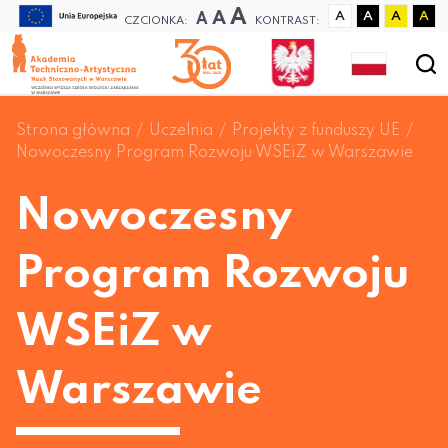
A
A
A
A
A
A
A
CZCIONKA:
KONTRAST:
Strona główna
Uczelnia
Projekty z funduszy UE
Nowoczesny Program Rozwoju WSEiZ w Warszawie
Nowoczesny
Program Rozwoju
WSEiZ w
Warszawie