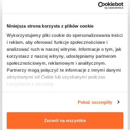
Uczelni zależy na wyposażeniu studentów w
umiejętności praktyczne, które pozwolą na
skuteczne wprowadzenie ich na regionalny rynek
pracy. Przewidziane w Projekcie działania mają na
Niniejsza strona korzysta z plików cookie
celu lepsze przygotowanie studentów do podjęcia
Wykorzystujemy pliki cookie do spersonalizowania treści
pracy zawodowej poprzez zdobycie oczekiwanych
i reklam, aby oferować funkcje społecznościowe i
przez pracodawców umiejętności i praktycznej
analizować ruch w naszej witrynie. Informacje o tym, jak
wiedzy o przyszłym zawodzie. Będzie to
korzystasz z naszej witryny, udostępniamy partnerom
realizowane zarówno poprzez certyfikowane
szkolenia dla studentów wydziału Architektury,
społecznościowym, reklamowym i analitycznym.
program stażowy dla studentów wydziału
Partnerzy mogą połączyć te informacje z innymi danymi
Inżynierii i Zarządzania oraz utworzenie nowego
otrzymanymi od Ciebie lub uzyskanymi podczas
kierunku studiów – Informatyka. Działania
korzystania z ich usług.
projektowe, w których przewidziano udział
pracowników WSEiZ maja na celu podniesienie
kompetencji zarządczych kadr kierowniczych i
Pokaż szczegóły
administracyjnych Uczelni. W ramach w/w działań
zaplanowano szereg szkoleń dla powyższej grupy.
Ich realizacja przyczyni się do sprawnej i wydajnej
Zezwól na wszystkie
pracy uczelni, wykazywania większej kreatywności