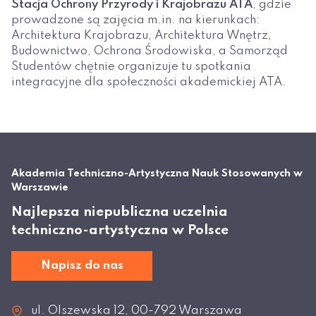
Stacja Ochrony Przyrody i Krajobrazu ATA
, gdzie
prowadzone są zajęcia m.in. na kierunkach:
Architektura Krajobrazu, Architektura Wnętrz,
Budownictwo, Ochrona Środowiska, a Samorząd
Studentów chętnie organizuje tu spotkania
integracyjne dla społeczności akademickiej ATA.
Akademia Techniczno-Artystyczna Nauk Stosowanych w
Warszawie
Najlepsza niepubliczna uczelnia
techniczno-artystyczna w Polsce
Napisz do nas
ul. Olszewska 12, 00-792 Warszawa