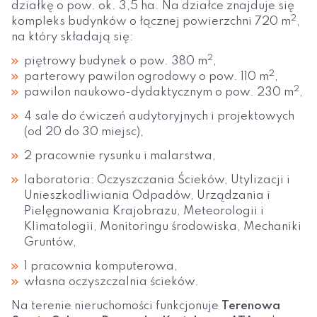
działkę o pow. ok. 3,5 ha. Na działce znajduje się
2
kompleks budynków o łącznej powierzchni 720 m
,
na który składają się:
2
piętrowy budynek o pow. 380 m
,
2
parterowy pawilon ogrodowy o pow. 110 m
,
2
pawilon naukowo-dydaktycznym o pow. 230 m
,
4 sale do ćwiczeń audytoryjnych i projektowych
(od 20 do 30 miejsc),
2 pracownie rysunku i malarstwa,
laboratoria: Oczyszczania Ścieków, Utylizacji i
Unieszkodliwiania Odpadów, Urządzania i
Pielęgnowania Krajobrazu, Meteorologii i
Klimatologii, Monitoringu środowiska, Mechaniki
Gruntów,
1 pracownia komputerowa,
własna oczyszczalnia ścieków.
Na terenie nieruchomości funkcjonuje
Terenowa