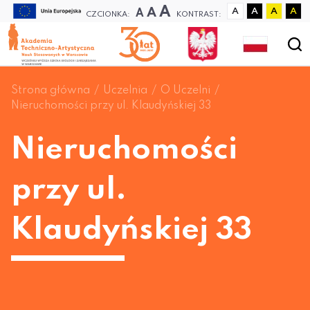
A
A
A
A
A
A
A
CZCIONKA:
KONTRAST:
Strona główna
Uczelnia
O Uczelni
Nieruchomości przy ul. Klaudyńskiej 33
Nieruchomości
przy ul.
Klaudyńskiej 33