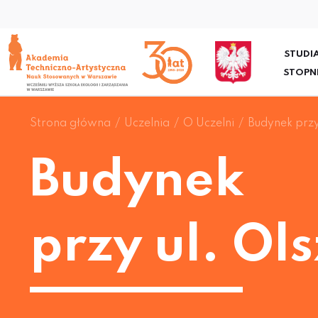
STUDIA
STOPN
Strona główna
Uczelnia
O Uczelni
Budynek przy 
Budynek
przy ul. Ol