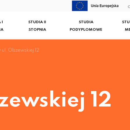
C
 I
STUDIA II
STUDIA
STU
IA
STOPNIA
PODYPLOMOWE
M
ul. Olszewskiej 12
szewskiej 12