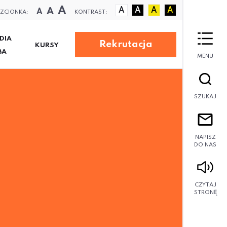
A
A
A
A
A
A
A
ZCIONKA:
KONTRAST:
DIA
Rekrutacja
KURSY
BA
MENU
SZUKAJ
NAPISZ
DO NAS
CZYTAJ
STRONĘ