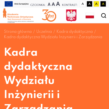
A
A
A
A
A
A
A
CZCIONKA:
KONTRAST:
Strona główna
Uczelnia
Kadra dydaktyczna
Kadra dydaktyczna Wydziału Inżynierii i Zarządzania
Kadra
dydaktyczna
Wydziału
Inżynierii i