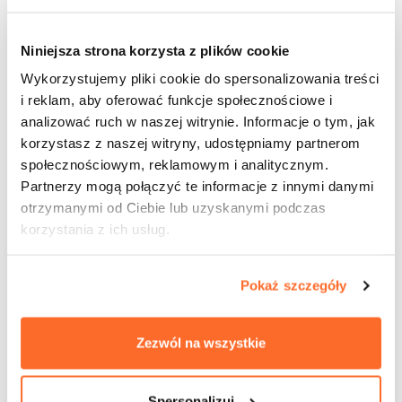
Dr Jacek Cheda, prof. WSEiZ
Niniejsza strona korzysta z plików cookie
Wykorzystujemy pliki cookie do spersonalizowania treści
Dr Kazimierz Dyguś, prof.
i reklam, aby oferować funkcje społecznościowe i
WSEiZ
analizować ruch w naszej witrynie. Informacje o tym, jak
korzystasz z naszej witryny, udostępniamy partnerom
społecznościowym, reklamowym i analitycznym.
Dr Piotr Mędrzycki, prof.
Partnerzy mogą połączyć te informacje z innymi danymi
WSEiZ
otrzymanymi od Ciebie lub uzyskanymi podczas
korzystania z ich usług.
Dr Wanda Misiak, prof. WSEiZ
Pokaż szczegóły
Dr n. med. Janusz Opolski,
Zezwól na wszystkie
prof. WSEiZ
Spersonalizuj