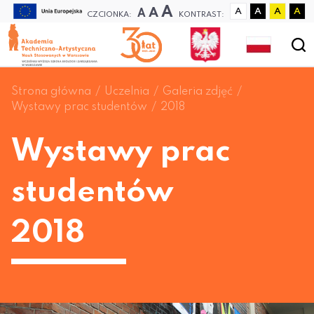
A
A
A
A
A
A
A
CZCIONKA:
KONTRAST:
Strona główna
Uczelnia
Galeria zdjęć
Wystawy prac studentów
2018
Wystawy prac
studentów
2018