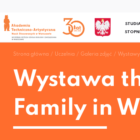
STUDIA
STOPN
Strona główna
Uczelnia
Galeria zdjęć
Wystawy 
Wystawa th
Family in 