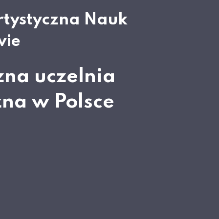
rtystyczna Nauk
wie
zna uczelnia
zna w Polsce