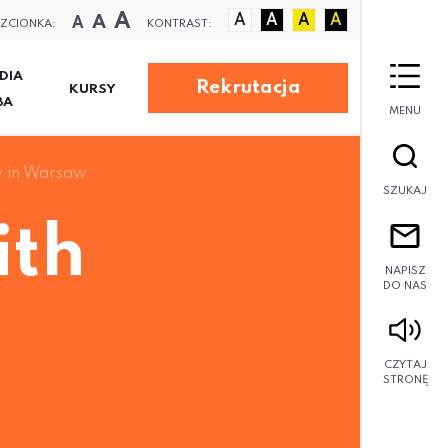
A
A
A
A
A
A
A
ZCIONKA:
KONTRAST:
DIA
Rekrutacja
KURSY
BA
MENU
y in Warsaw
SZUKAJ
ith
NAPISZ
DO NAS
CZYTAJ
STRONĘ