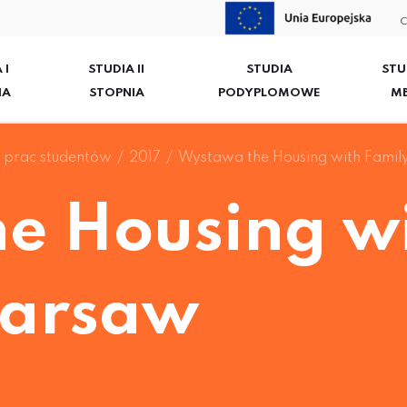
C
 I
STUDIA II
STUDIA
STU
IA
STOPNIA
PODYPLOMOWE
M
prac studentów
2017
Wystawa the Housing with Famil
e Housing w
Warsaw