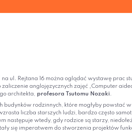
 na ul. Rejtana 16 można oglądać wystawę prac st
o zaliczenie anglojęzycznych zajęć „Computer aided
o architekta,
profesora Tsutomu Nozaki
.
h budynków rodzinnych, które mogłyby powstać w 
wzrasta liczba starszych ludzi, bardzo często samo
m następuje wtedy, gdy rodzice są starzy, niedołe
tały się imperatwem do stworzenia projektów fun