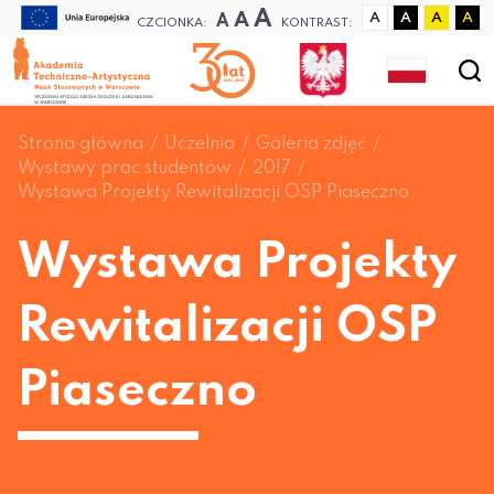
A
A
A
A
A
A
A
CZCIONKA:
KONTRAST:
Strona główna
Uczelnia
Galeria zdjęć
Wystawy prac studentów
2017
Wystawa Projekty Rewitalizacji OSP Piaseczno
Wystawa Projekty
Rewitalizacji OSP
Piaseczno