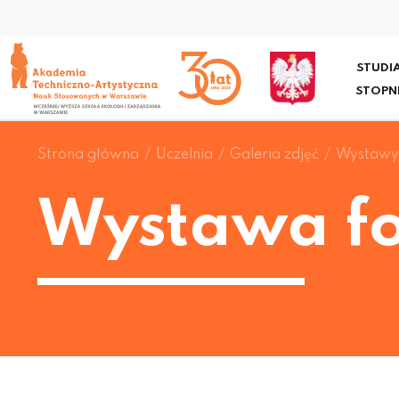
STUDIA
STOPN
Strona główna
Uczelnia
Galeria zdjęć
Wystawy 
Wystawa fo