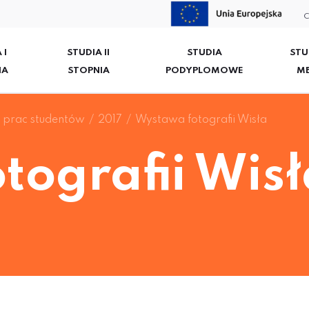
C
 I
STUDIA II
STUDIA
STU
IA
STOPNIA
PODYPLOMOWE
M
prac studentów
2017
Wystawa fotografii Wisła
tografii Wisł