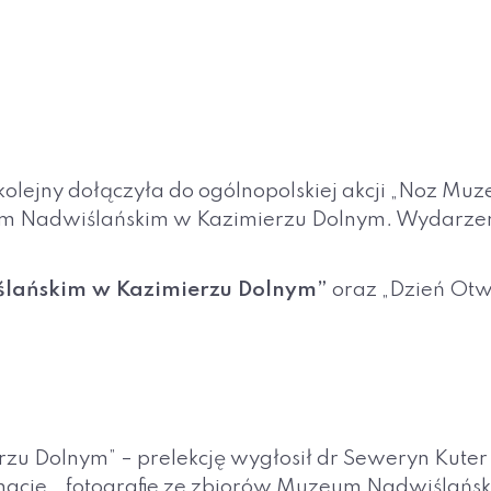
 kolejny dołączyła do ogólnopolskiej akcji „Noz 
m Nadwiślańskim w Kazimierzu Dolnym. Wydarzen
lańskim w Kazimierzu Dolnym”
oraz „Dzień Otw
u Dolnym” – prelekcję wygłosił dr Seweryn Kuter
znacie… fotografie ze zbiorów Muzeum Nadwiślańsk