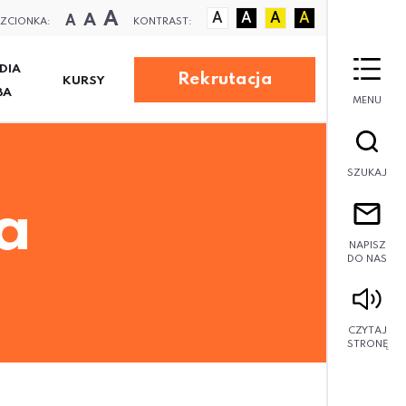
A
A
A
A
A
A
A
ZCIONKA:
KONTRAST:
DIA
Rekrutacja
KURSY
BA
MENU
SZUKAJ
a
NAPISZ
DO NAS
CZYTAJ
STRONĘ