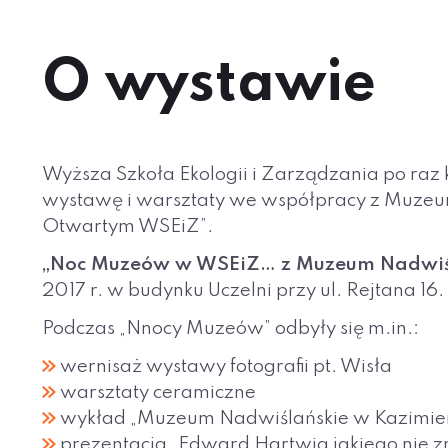
O wystawie
Wyższa Szkoła Ekologii i Zarządzania po raz
wystawę i warsztaty we współpracy z Muzeu
Otwartym WSEiZ”.
„Noc Muzeów w WSEiZ… z Muzeum Nadwiś
2017 r. w budynku Uczelni przy ul. Rejtana 16.
Podczas „Nnocy Muzeów” odbyły się m.in.:
wernisaż wystawy fotografii pt. Wisła
warsztaty ceramiczne
wykład „Muzeum Nadwiślańskie w Kazimierz
prezentacja „Edward Hartwig jakiego nie 