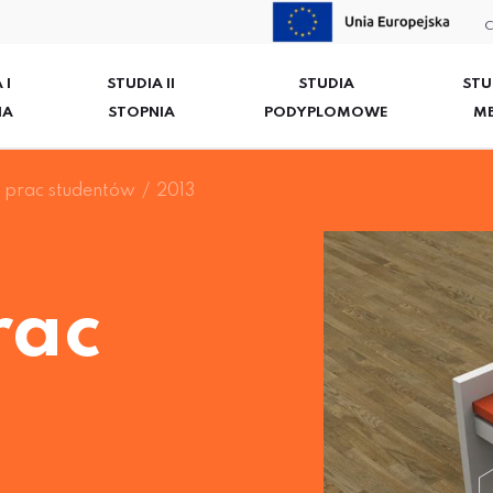
C
 I
STUDIA II
STUDIA
STU
IA
STOPNIA
PODYPLOMOWE
M
prac studentów
2013
rac