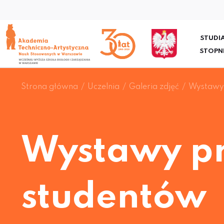
STUDIA
STOPN
Strona główna
Uczelnia
Galeria zdjęć
Wystawy 
Wystawy p
studentów