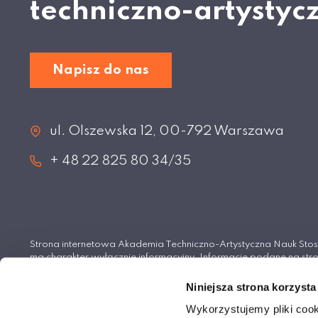
techniczno-artystyc
Napisz do nas
ul. Olszewska 12, 00-792 Warszawa
+ 48 22 825 80 34/35
Strona internetowa Akademia Techniczno-Artystyczna Nauk S
ma charakter wyłącznie informacyjny. Informacje podane na stro
wiążące i nie stanowią oferty handlowej w rozumieniu Kodeksu 
Niniejsza strona korzysta
© Akademia Techniczno-Artystyczna Nauk Stosowan
Wykorzystujemy pliki cook