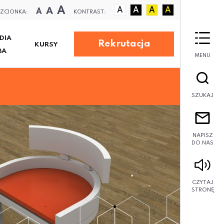
A
A
A
A
A
A
A
ZCIONKA:
KONTRAST:
DIA
Rekrutacja
KURSY
BA
MENU
SZUKAJ
NAPISZ
DO NAS
CZYTAJ
STRONĘ