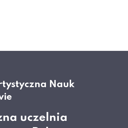
rtystyczna Nauk
wie
zna uczelnia