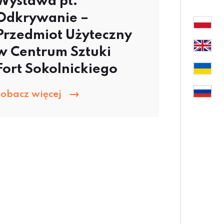
Wystawa pt.
Odkrywanie –
Przedmiot Użyteczny
w Centrum Sztuki
Fort Sokolnickiego
zobacz więcej