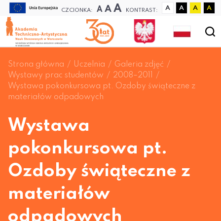
A
A
A
A
A
A
A
CZCIONKA:
KONTRAST:
Strona główna
Uczelnia
Galeria zdjęć
Wystawy prac studentów
2008–2011
Wystawa pokonkursowa pt. Ozdoby świąteczne z
materiałów odpadowych
Wystawa
pokonkursowa pt.
Ozdoby świąteczne z
materiałów
odpadowych