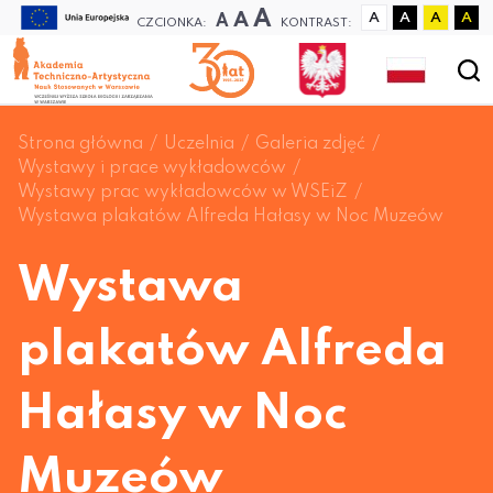
A
A
A
A
A
A
A
CZCIONKA:
KONTRAST:
Strona główna
Uczelnia
Galeria zdjęć
Wystawy i prace wykładowców
Wystawy prac wykładowców w WSEiZ
Wystawa plakatów Alfreda Hałasy w Noc Muzeów
Wystawa
plakatów Alfreda
Hałasy w Noc
Muzeów