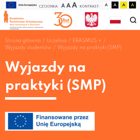
A
A
A
A
A
A
A
CZCIONKA:
KONTRAST:
Strona główna
Uczelnia
ERASMUS +
Wyjazdy studentów
Wyjazdy na praktyki (SMP)
Wyjazdy na
praktyki (SMP)