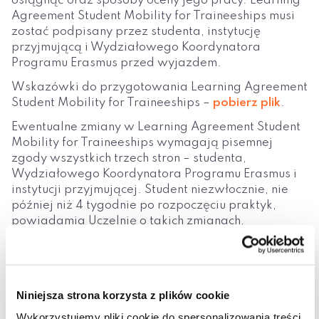
osiągnąć oraz sposoby oceny jego pracy. Learning
Agreement Student Mobility for Traineeships musi
zostać podpisany przez studenta, instytucję
przyjmującą i Wydziałowego Koordynatora
Programu Erasmus przed wyjazdem.
Wskazówki do przygotowania Learning Agreement
Student Mobility for Traineeships –
pobierz plik
.
Ewentualne zmiany w Learning Agreement Student
Mobility for Traineeships wymagają pisemnej
zgody wszystkich trzech stron – studenta,
Wydziałowego Koordynatora Programu Erasmus i
instytucji przyjmującej. Student niezwłocznie, nie
później niż 4 tygodnie po rozpoczęciu praktyk,
powiadamia Uczelnię o takich zmianach,
przesyłając zaktualizowany Learning Agreement
Student Mobility for Traineeships, w części During
the mobility.
Niniejsza strona korzysta z plików cookie
Wykorzystujemy pliki cookie do spersonalizowania treści