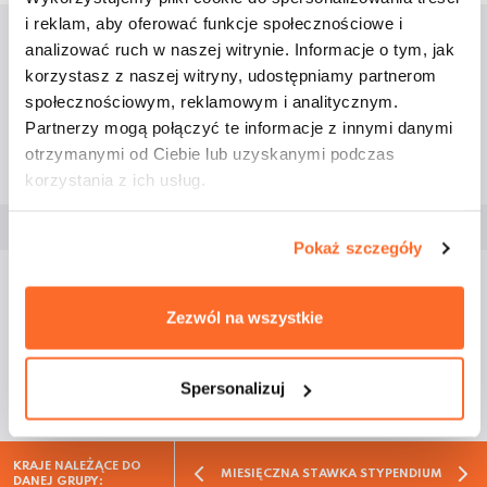
i reklam, aby oferować funkcje społecznościowe i
analizować ruch w naszej witrynie. Informacje o tym, jak
Finansowanie 2024
korzystasz z naszej witryny, udostępniamy partnerom
społecznościowym, reklamowym i analitycznym.
Partnerzy mogą połączyć te informacje z innymi danymi
(KA131/2024)
otrzymanymi od Ciebie lub uzyskanymi podczas
korzystania z ich usług.
Program Erasmus+
Pokaż szczegóły
Uwaga! Wysokość miesięcznego stypendium
na
Zezwól na wszystkie
wyjazdy długoterminowe
studentów jest
uzależniona od państwa do jakiego wyjeżdża
student i zgodnie z wytycznymi Narodowej Agencji
Spersonalizuj
Programu Erasmus+, w ramach projektu KA131-
2024 w przypadku praktyki wynosi:
KRAJE NALEŻĄCE DO
MIESIĘCZNA STAWKA STYPENDIUM
DANEJ GRUPY: