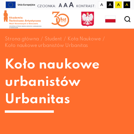
A
A
A
A
A
A
A
CZCIONKA:
KONTRAST:
Strona główna
Student
Koła Naukowe
Koło naukowe urbanistów Urbanitas
Koło naukowe
urbanistów
Urbanitas