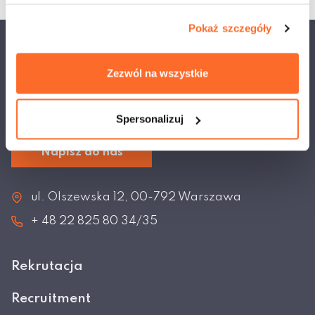
Pokaż szczegóły
Akademia Techniczno-Artystyczna Nauk Stosowanych w
Zezwól na wszystkie
Warszawie
Najlepsza niepubliczna uczelnia
techniczno-artystyczna w Polsce
Spersonalizuj
Napisz do nas
ul. Olszewska 12, 00-792 Warszawa
+ 48 22 825 80 34/35
Rekrutacja
Recruitment