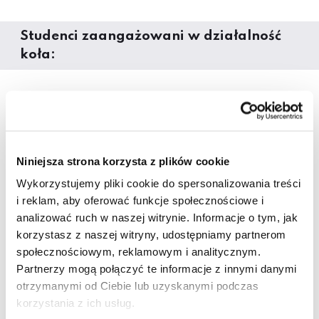
Studenci zaangażowani w działalność
koła:
analizują układy funkcjonalno-przestrzenne
organizmów miejskich i ich poszczególnych stref,
diagnozując zarówno wady jak i zalety tych
zespołów;
Niniejsza strona korzysta z plików cookie
analizują różne formy zabudowy miejskiej pod
kątem jej intensywności i stopnia jej przyjazności
Wykorzystujemy pliki cookie do spersonalizowania treści
dla mieszkańców i użytkowników miast;
i reklam, aby oferować funkcje społecznościowe i
biorą udział w licznych konkursach
analizować ruch w naszej witrynie. Informacje o tym, jak
urbanistycznych dotyczących szeroko
korzystasz z naszej witryny, udostępniamy partnerom
rozumianych zagadnień rewitalizacji strefy
społecznościowym, reklamowym i analitycznym.
centralnej miast (część z tych konkursów została
Partnerzy mogą połączyć te informacje z innymi danymi
zorganizowana przez władze miast specjalnie
otrzymanymi od Ciebie lub uzyskanymi podczas
dla koła Urbanitas).
korzystania z ich usług.