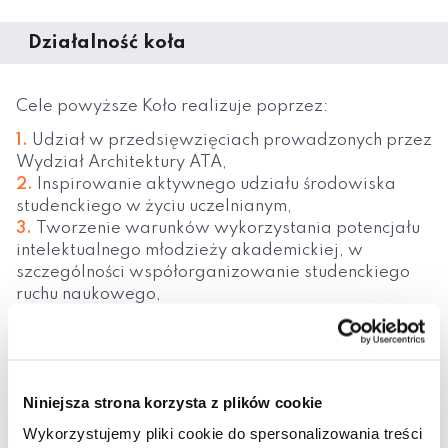
Działalność koła
Cele powyższe Koło realizuje poprzez:
Udział w przedsięwzięciach prowadzonych przez
Wydział Architektury ATA,
Inspirowanie aktywnego udziału środowiska
studenckiego w życiu uczelnianym,
Tworzenie warunków wykorzystania potencjału
intelektualnego młodzieży akademickiej, w
szczególności współorganizowanie studenckiego
ruchu naukowego,
Organizowanie działalności kulturalnej,
popieranie i rozwijanie twórczości artystycznej
powiązanej ze środowiskiem akademickim,
Organizowanie działalności turystycznej,
Niniejsza strona korzysta z plików cookie
propagowanie różnorakich form aktywnego
wypoczynku,
Wykorzystujemy pliki cookie do spersonalizowania treści