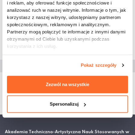
Podejmowanie inicjatyw na rzecz aktywności
i reklam, aby oferować funkcje społecznościowe i
zawodowej i społecznej młodzieży akademickiej,
analizować ruch w naszej witrynie. Informacje o tym, jak
Propagowanie i wdrażanie w środowisku
korzystasz z naszej witryny, udostępniamy partnerom
akademickim działań proekologicznych oraz
społecznościowym, reklamowym i analitycznym.
działań z zakresie edukacji ekologicznej,
Partnerzy mogą połączyć te informacje z innymi danymi
Rozwijanie współpracy i współdziałanie z innymi
otrzymanymi od Ciebie lub uzyskanymi podczas
kołami i organizacjami studenckimi i
korzystania z ich usług.
młodzieżowymi.
Pokaż szczegóły
Dokumenty
Zezwól na wszystkie
Regulamin Koła Rozwoju Architektów
Krajobrazu
Spersonalizuj
Akademia Techniczno-Artystyczna Nauk Stosowanych w