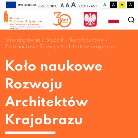
A
A
A
A
A
A
A
CZCIONKA:
KONTRAST:
Strona główna
Student
Koła Naukowe
Koło naukowe Rozwoju Architektów Krajobrazu
Koło naukowe
Rozwoju
Architektów
Krajobrazu