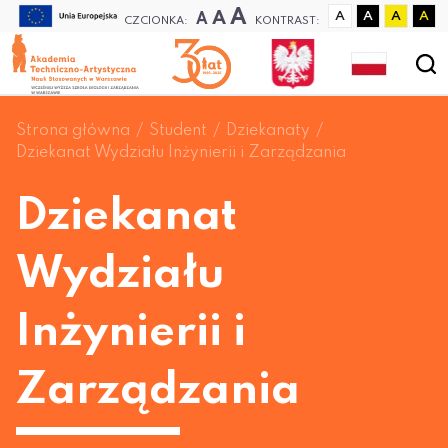
A
A
A
A
A
A
A
CZCIONKA:
KONTRAST:
Strona główna
Student
Dziekanaty
Dziekanat Wydziału Inżynierii i Zarządzania
Dziekanat
Wydziału
Inżynierii i
Zarządzania