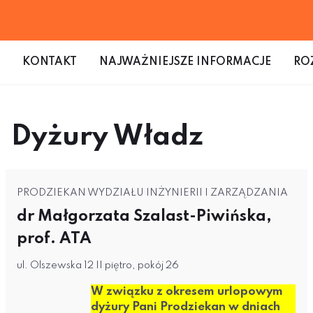
KONTAKT
NAJWAŻNIEJSZE INFORMACJE
RO
Dyżury Władz
PRODZIEKAN WYDZIAŁU INŻYNIERII I ZARZĄDZANIA
dr Małgorzata Szalast-Piwińska,
prof. ATA
ul. Olszewska 12 II piętro, pokój 26
W związku z okresem urlopowym
dyżury Pani Prodziekan w dniach