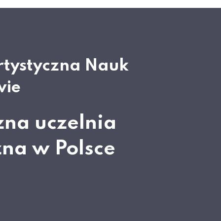
rtystyczna Nauk
wie
zna uczelnia
zna w Polsce