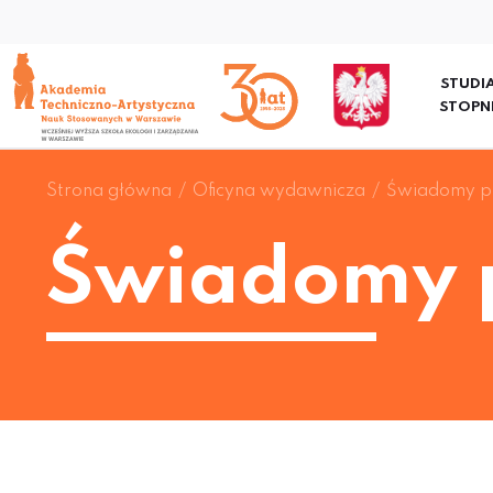
STUDIA
STOPN
Strona główna
Oficyna wydawnicza
Świadomy p
Świadomy 