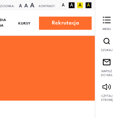
A
A
A
A
A
A
A
ZCIONKA:
KONTRAST:
DIA
Rekrutacja
KURSY
BA
MENU
SZUKAJ
NAPISZ
DO NAS
CZYTAJ
STRONĘ