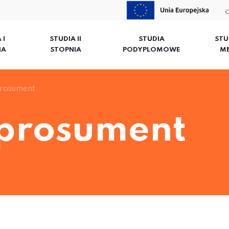
C
 I
STUDIA II
STUDIA
STU
IA
STOPNIA
PODYPLOMOWE
M
rosument
prosument