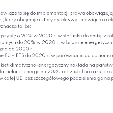
zobowiązała się do implementacji prawa obowiązują
, który obejmuje cztery dyrektywy , mówiące o cel
znacza to, że:
jszy się o 20% w 2020 r. w stosunku do emisji z ro
awialnych do 20% w 2020 r. w bilansie energetycz
zna do 2020 r.,
ie EU – ETS do 2020 r. w porównaniu do poziomu e
 pakiet klimatyczno-energetyczny nakłada na pańs
a zielonej energii na 2030 rok został na razie okr
w całej UE, bez szczegółowego podzielenia go na 