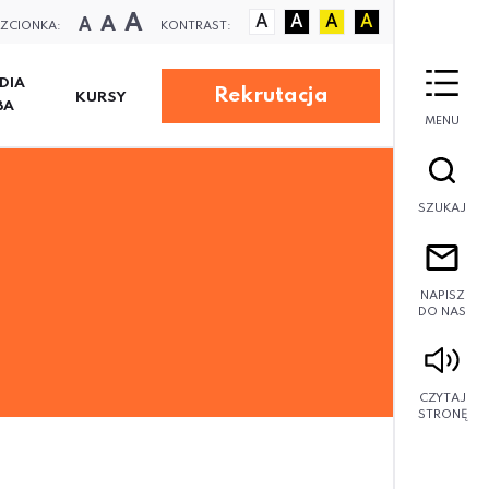
A
A
A
A
A
A
A
ZCIONKA:
KONTRAST:
DIA
Rekrutacja
KURSY
BA
MENU
SZUKAJ
NAPISZ
DO NAS
CZYTAJ
STRONĘ