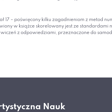
iał 17 – poświęcony kilku zagadnieniom z metod nu
awiony w książce skorelowany jest ze standardami 
wiczeń z odpowiedziami, przeznaczone do samodzi
rtystyczna Nauk