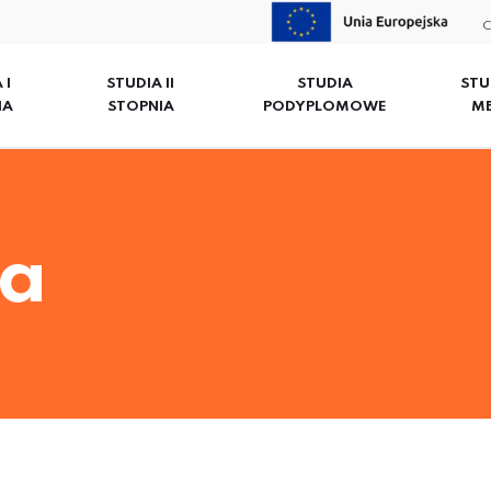
C
 I
STUDIA II
STUDIA
STU
IA
STOPNIA
PODYPLOMOWE
M
a