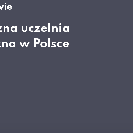
wie
zna uczelnia
zna w Polsce