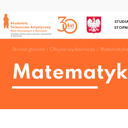
STUDIA
STOPN
Strona główna
Oficyna wydawnicza
Matematyka
Matematyk