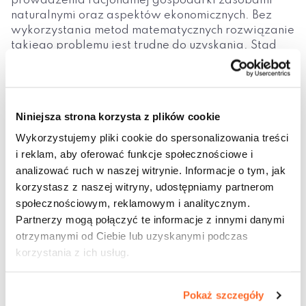
prowadzenia racjonalnej gospodarki zasobami
naturalnymi oraz aspektów ekonomicznych. Bez
wykorzystania metod matematycznych rozwiązanie
takiego problemu jest trudne do uzyskania. Stąd
też w pierwszej części monografii, prezentowane
są wybrane zagadnienia związane z racjonalnym
podejmowaniem decyzji, wspomaganym metodami
matematycznymi.
Niniejsza strona korzysta z plików cookie
Część monografii, którą rozpoczyna rozdział 4
Wykorzystujemy pliki cookie do spersonalizowania treści
omawiający zjawiska akustyczne, związane z
i reklam, aby oferować funkcje społecznościowe i
oddziaływaniem sztucznego środowiska na
analizować ruch w naszej witrynie. Informacje o tym, jak
człowieka. Przedstawiono również aktualne
korzystasz z naszej witryny, udostępniamy partnerom
uwarunkowania prawne związane z ochroną przed
społecznościowym, reklamowym i analitycznym.
nad miernym hałasem. Na zakończenie podano
przykład efektywnego kształtowania klimatu
Partnerzy mogą połączyć te informacje z innymi danymi
akustycznego wokół budynku, poprzez
otrzymanymi od Ciebie lub uzyskanymi podczas
zaprojektowanie ekranu akustycznego.
korzystania z ich usług.
Monografię uzupełnia, zawarte w rozdziale 11,
omówienie wybranych aspektów projektowania
Pokaż szczegóły
przegród zewnętrznych w budynkach mieszkalnych