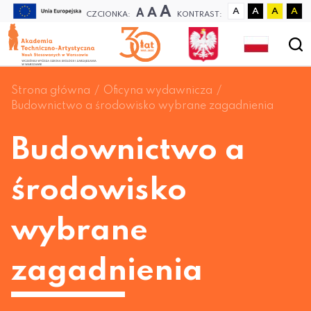
A
A
A
A
A
A
A
CZCIONKA:
KONTRAST:
Strona główna
Oficyna wydawnicza
Budownictwo a środowisko wybrane zagadnienia
Budownictwo a
środowisko
wybrane
zagadnienia