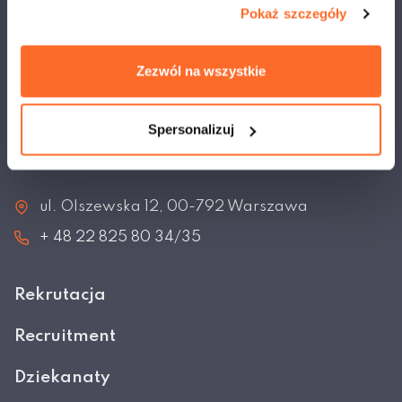
Pokaż szczegóły
Akademia Techniczno-Artystyczna Nauk Stosowanych w
Warszawie
Zezwól na wszystkie
Najlepsza niepubliczna uczelnia
techniczno-artystyczna w Polsce
Spersonalizuj
Napisz do nas
ul. Olszewska 12, 00-792 Warszawa
+ 48 22 825 80 34/35
Rekrutacja
Recruitment
Dziekanaty