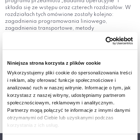
programu przedmiotu „Badania operacyjne” i
składa się ze wstępu oraz czterech rozdziałów. W
rozdziałach tych omówione zostały kolejno:
zagadnienia programowania liniowego,
zagadnienia transportowe, metody
programowania dynamicznego oraz
programowania sieciowego. Podręcznik zawiera
nie tylko podstawowe wiadomości teoretyczne z
badań, operacyjnych, ale także modele
ekonomiczne prezentowanych zagadnień oraz
Niniejsza strona korzysta z plików cookie
liczne rozwiązane przykłady zastosowań. Oprócz
Wykorzystujemy pliki cookie do spersonalizowania treści
w pełni rozwiązanych w podręczniku przykładów,
i reklam, aby oferować funkcje społecznościowe i
każdy rozdział zakończony jest 10 przykładami
analizować ruch w naszej witrynie. Informacje o tym, jak
przeznaczonymi do samodzielnego rozwiązania.
korzystasz z naszej witryny, udostępniamy partnerom
Do każdego z nich podana jest odpowiedź, co
społecznościowym, reklamowym i analitycznym.
znacznie ułatwia zrozumienie i przyswojenie
Partnerzy mogą połączyć te informacje z innymi danymi
materiału teoretycznego oraz jego zastosowań.
otrzymanymi od Ciebie lub uzyskanymi podczas
korzystania z ich usług.