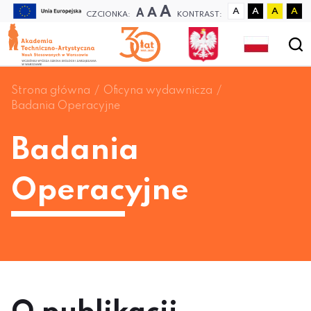
A
A
A
A
A
A
A
CZCIONKA:
KONTRAST:
Strona główna
Oficyna wydawnicza
Badania Operacyjne
Badania
Operacyjne