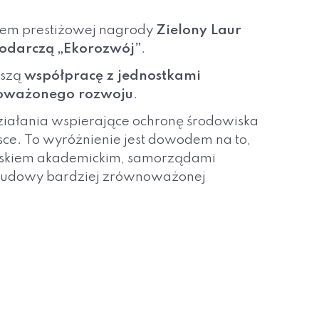
atem prestiżowej nagrody
Zielony Laur
podarczą „Ekorozwój”
.
aszą
współpracę z jednostkami
noważonego rozwoju
.
działania wspierające ochronę środowiska
e. To wyróżnienie jest dowodem na to,
wiskiem akademickim, samorządami
 budowy bardziej zrównoważonej