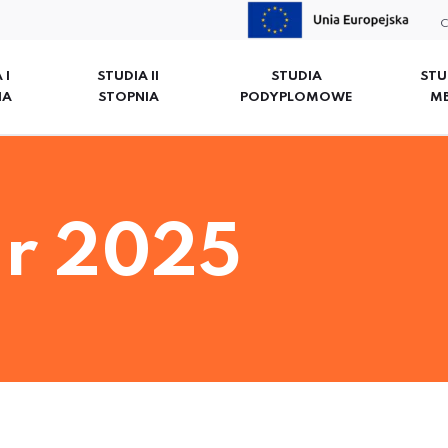
C
 I
STUDIA II
STUDIA
STU
IA
STOPNIA
PODYPLOMOWE
M
ur 2025