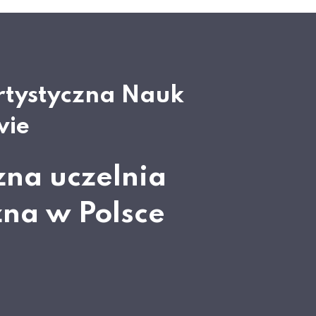
rtystyczna Nauk
wie
zna uczelnia
zna w Polsce