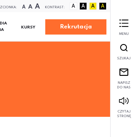
A
A
A
A
A
A
A
ZCIONKA:
KONTRAST:
DIA
Rekrutacja
KURSY
BA
MENU
SZUKAJ
NAPISZ
DO NAS
CZYTAJ
STRONĘ