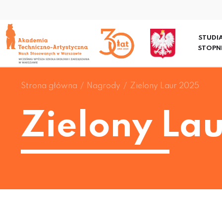
STUDIA
STOPN
Strona główna
Nagrody
Zielony Laur 2025
Zielony La