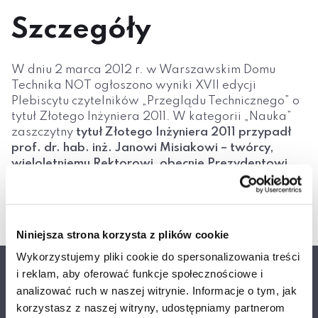
Szczegóły
W dniu 2 marca 2012 r. w Warszawskim Domu
Technika NOT ogłoszono wyniki XVII edycji
Plebiscytu czytelników „Przeglądu Technicznego” o
tytuł Złotego Inżyniera 2011. W kategorii „Nauka”
zaszczytny
tytuł Złotego Inżyniera 2011 przypadł
prof. dr. hab. inż. Janowi Misiakowi – twórcy,
wieloletniemu Rektorowi, obecnie Prezydentowi
Wyższej Szkoły Ekologii i Zarządzania w
Warszawie
.
Niniejsza strona korzysta z plików cookie
Wykorzystujemy pliki cookie do spersonalizowania treści
i reklam, aby oferować funkcje społecznościowe i
Akademia Techniczno-Artystyczna Nauk Stosowanych w
analizować ruch w naszej witrynie. Informacje o tym, jak
Warszawie
korzystasz z naszej witryny, udostępniamy partnerom