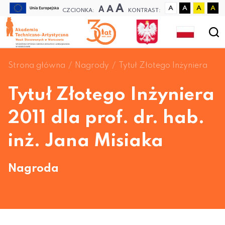
A
A
A
A
A
A
A
CZCIONKA:
KONTRAST:
Strona główna
Nagrody
Tytuł Złotego Inżyniera
Tytuł Złotego Inżyniera
2011 dla prof. dr. hab.
inż. Jana Misiaka
Nagroda