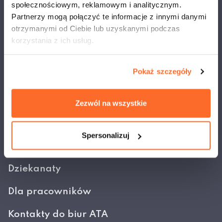
społecznościowym, reklamowym i analitycznym.
Najlepsza niepubliczna uczelnia
Partnerzy mogą połączyć te informacje z innymi danymi
techniczno-artystyczna w Polsce
otrzymanymi od Ciebie lub uzyskanymi podczas
korzystania z ich usług.
Napisz do nas
Pokaż szczegóły
ul. Olszewska 12, 00-792 Warszawa
+ 48 22 825 80 34/35
Zezwól na wszystkie
Rekrutacja
Spersonalizuj
Recruitment
Dziekanaty
Dla pracowników
Kontakty do biur ATA