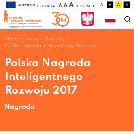
A
A
A
A
A
A
A
CZCIONKA:
KONTRAST:
Strona główna
Nagrody
Polska Nagroda Inteligentnego Rozwoju
Polska Nagroda
Inteligentnego
Rozwoju 2017
Nagroda