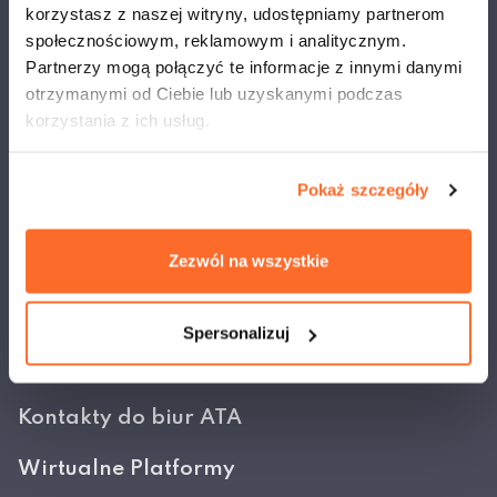
korzystasz z naszej witryny, udostępniamy partnerom
Napisz do nas
społecznościowym, reklamowym i analitycznym.
Partnerzy mogą połączyć te informacje z innymi danymi
otrzymanymi od Ciebie lub uzyskanymi podczas
ul. Olszewska 12, 00-792 Warszawa
korzystania z ich usług.
+ 48 22 825 80 34/35
Pokaż szczegóły
Rekrutacja
Zezwól na wszystkie
Recruitment
Dziekanaty
Spersonalizuj
Dla pracowników
Kontakty do biur ATA
Wirtualne Platformy