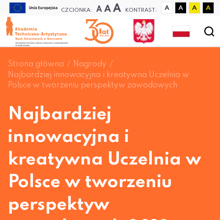
A
A
A
A
A
A
A
CZCIONKA:
KONTRAST:
Strona główna
Nagrody
Najbardziej innowacyjna i kreatywna Uczelnia w
Polsce w tworzeniu perspektyw zawodowych
Najbardziej
innowacyjna i
kreatywna Uczelnia w
Polsce w tworzeniu
perspektyw