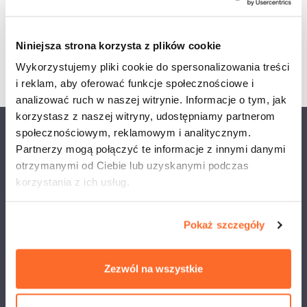
sektorze szkolnictwa wyższego. Wyższa Szkoła
Ekologii i Zarządzania otrzymała wyróżnienie w
tym konkursie.
Niniejsza strona korzysta z plików cookie
Wykorzystujemy pliki cookie do spersonalizowania treści
i reklam, aby oferować funkcje społecznościowe i
analizować ruch w naszej witrynie. Informacje o tym, jak
korzystasz z naszej witryny, udostępniamy partnerom
społecznościowym, reklamowym i analitycznym.
Akademia Techniczno-Artystyczna Nauk Stosowanych w
Partnerzy mogą połączyć te informacje z innymi danymi
Warszawie
otrzymanymi od Ciebie lub uzyskanymi podczas
korzystania z ich usług.
Najlepsza niepubliczna uczelnia
techniczno-artystyczna w Polsce
Pokaż szczegóły
Napisz do nas
Zezwól na wszystkie
ul. Olszewska 12, 00-792 Warszawa
+ 48 22 825 80 34/35