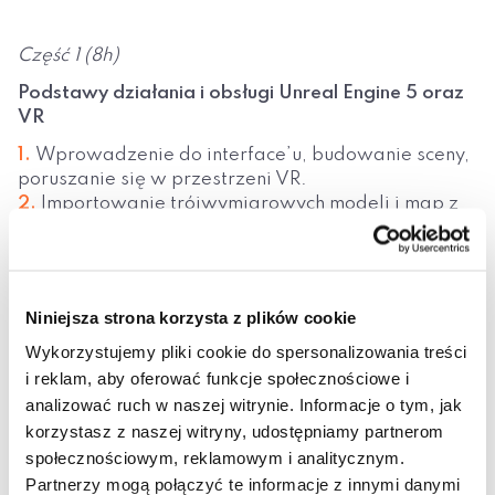
Część 1 (8h)
Podstawy działania i obsługi Unreal Engine 5 oraz
VR
Wprowadzenie do interface’u, budowanie sceny,
poruszanie się w przestrzeni VR.
Importowanie trójwymiarowych modeli i map z
programów 3ds Max, SketchUp.
Nakładanie materiałów, korzystanie z bibliotek.
Kreowanie przestrzeni w UE5
Praca ze światłem i kamerą, samodzielne
Niniejsza strona korzysta z plików cookie
tworzenie oraz nakładanie materiałów.
Wykorzystujemy pliki cookie do spersonalizowania treści
Kreowanie pejzaży na podstawie bitmap i
i reklam, aby oferować funkcje społecznościowe i
wbudowanych narzędzi programu UE5.
analizować ruch w naszej witrynie. Informacje o tym, jak
Podstawowa interakcja z obiektami (kolizja).
korzystasz z naszej witryny, udostępniamy partnerom
Praca z okularami VR (MetaQuest 2) i
społecznościowym, reklamowym i analitycznym.
kontrolerami ruchu rąk.
Partnerzy mogą połączyć te informacje z innymi danymi