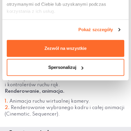
otrzymanymi od Ciebie lub uzyskanymi podczas
Część 2 (8h)
korzystania z ich usług.
Autorska kreacja, symulacja VR
Realizacja własnej koncepcji projektowej
Pokaż szczegóły
(nieskomplikowanej sceny, bazując na zdobytej
wiedzy).
Praca ze światłem i kamerą (powtórzenie i
Zezwól na wszystkie
utrwalenie wiedzy).
Doświadczenie percepcyjne projektowanej
przestrzeni z perspektywy postaci swobodnie
Spersonalizuj
poruszającej się po wirtualnej scenie (FPP).
Symulacja z wykorzystaniem okularów VR
i kontrolerów ruchu rąk.
Renderowanie, animacja.
Animacja ruchu wirtualnej kamery.
Renderowanie wybranego kadru i całej animacji
(Cinematic, Sequencer).