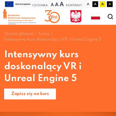
A
A
A
A
A
A
A
CZCIONKA:
KONTRAST:
Strona główna
Kursy
Intensywny kurs doskonalący VR i Unreal Engine 5
Intensywny kurs
doskonalący VR i
Unreal Engine 5
Zapisz się na kurs