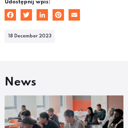
Udostępnij wpis:
cebook
Twitter
LinkedIn
Pinterest
Email
18 December 2023
News