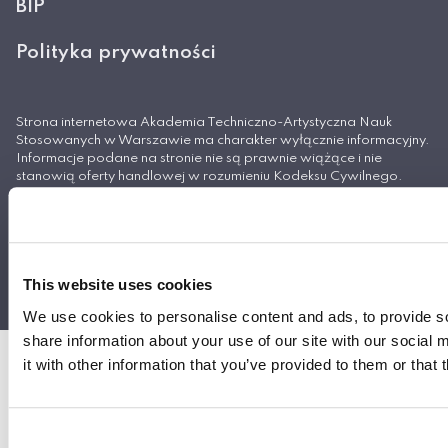
BIP
Polityka prywatności
Strona internetowa Akademia Techniczno-Artystyczna Nauk
Stosowanych w Warszawie ma charakter wyłącznie informacyjny.
Informacje podane na stronie nie są prawnie wiążące i nie
stanowią oferty handlowej w rozumieniu Kodeksu Cywilnego.
© Akademia Techniczno-Artystyczna Nauk
Stosowanych w Warszawie
This website uses cookies
Projekt i wykonanie
We use cookies to personalise content and ads, to provide so
share information about your use of our site with our social
it with other information that you’ve provided to them or that 