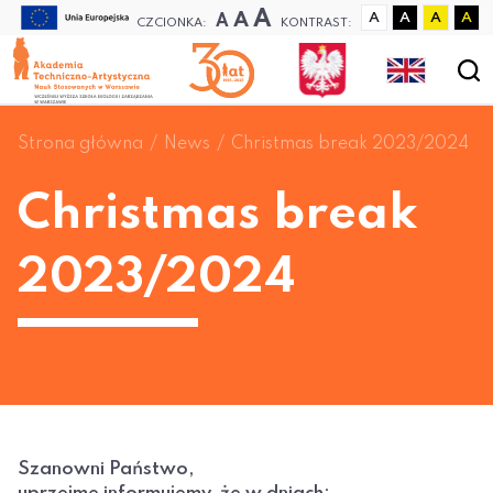
A
A
A
A
A
A
A
CZCIONKA:
KONTRAST:
Strona główna
News
Christmas break 2023/2024
Christmas break
2023/2024
Szanowni Państwo,