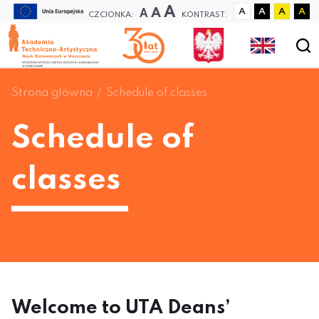
A
A
A
A
A
A
A
CZCIONKA:
KONTRAST:
Strona główna
Schedule of classes
Schedule of
classes
Welcome to UTA Deans’