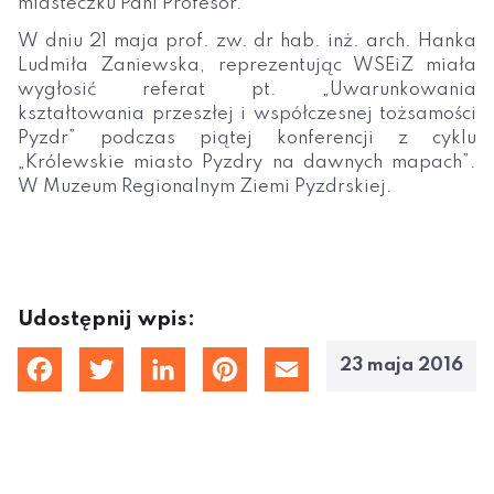
miasteczku Pani Profesor.
W dniu 21 maja prof. zw. dr hab. inż. arch. Hanka
Ludmiła Zaniewska, reprezentując WSEiZ miała
wygłosić referat pt. „Uwarunkowania
kształtowania przeszłej i współczesnej tożsamości
Pyzdr” podczas piątej konferencji z cyklu
„Królewskie miasto Pyzdry na dawnych mapach”.
W Muzeum Regionalnym Ziemi Pyzdrskiej.
Udostępnij wpis:
23 maja 2016
cebook
Twitter
LinkedIn
Pinterest
Email