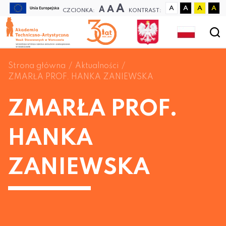
A
A
A
A
A
A
A
CZCIONKA:
KONTRAST:
Strona główna
Aktualności
ZMARŁA PROF. HANKA ZANIEWSKA
ZMARŁA PROF.
HANKA
ZANIEWSKA