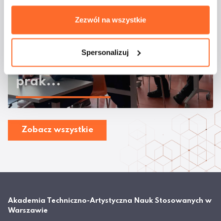
Zezwól na wszystkie
Odbyły się warsztaty
„Automatyzacja bez kodu:
Spersonalizuj
No-code & Agenci AI w
prak...
Zobacz wszystkie
Akademia Techniczno-Artystyczna Nauk Stosowanych w
Warszawie