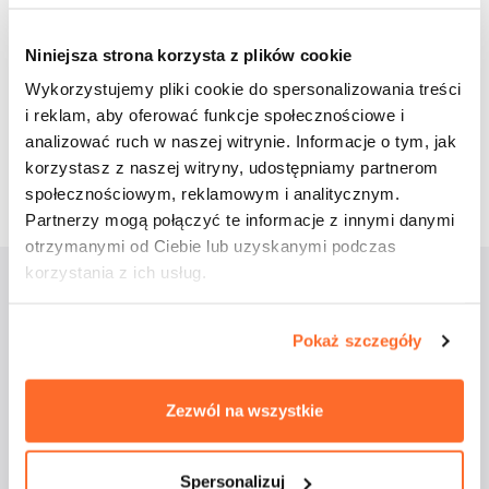
Udostępnij wpis:
Niniejsza strona korzysta z plików cookie
Wykorzystujemy pliki cookie do spersonalizowania treści
cebook
Twitter
LinkedIn
Pinterest
Email
i reklam, aby oferować funkcje społecznościowe i
analizować ruch w naszej witrynie. Informacje o tym, jak
12 kwietnia 2019
korzystasz z naszej witryny, udostępniamy partnerom
społecznościowym, reklamowym i analitycznym.
Partnerzy mogą połączyć te informacje z innymi danymi
otrzymanymi od Ciebie lub uzyskanymi podczas
korzystania z ich usług.
Aktualności
Pokaż szczegóły
Zezwól na wszystkie
Spersonalizuj