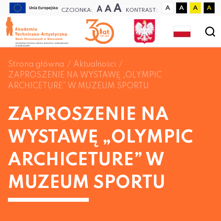
A
A
A
A
A
A
A
CZCIONKA:
KONTRAST:
Strona główna
Aktualności
ZAPROSZENIE NA WYSTAWĘ „OLYMPIC
ARCHICETURE” W MUZEUM SPORTU
ZAPROSZENIE NA
WYSTAWĘ „OLYMPIC
ARCHICETURE” W
MUZEUM SPORTU