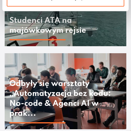
Studenci ATA na
majówkowym rejsie
Odbyły się warsztaty
„Automatyzacja bez kodu:
No-code & Agenci AI w
prak...