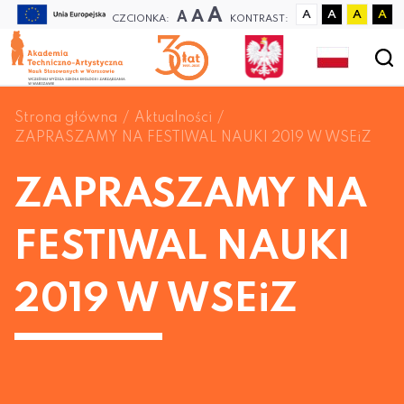
A
A
A
A
A
A
A
CZCIONKA:
KONTRAST:
Strona główna
Aktualności
ZAPRASZAMY NA FESTIWAL NAUKI 2019 W WSEiZ
ZAPRASZAMY NA
FESTIWAL NAUKI
2019 W WSEiZ