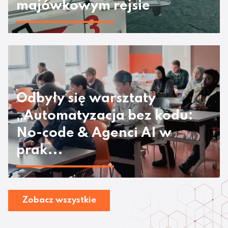
majówkowym rejsie
Odbyły się warsztaty
„Automatyzacja bez kodu:
No-code & Agenci AI w
prak...
Zobacz wszystkie