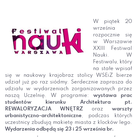
W piątek 20
września
rozpocznie się
w Warszawie
XXIII Festiwal
Nauki. W
Festiwalu, który
na stałe wpisał
się w naukowy krajobraz stolicy WSEiZ bierze
udział już po raz siódmy. Serdecznie zaprasza do
udziału w wydarzeniach zorganizowanych przez
naszą Uczelnię. W programie:
wystawa prac
studentów kierunku Architektura pt.
REWALORYZACJA WNĘTRZ
oraz
warszty
urbanistyczno-architektoniczne
, podczas których
uczestnicy zbudują makietę miasta z klocków lego.
Wydarzenia odbędą się 23 i 25 września br.