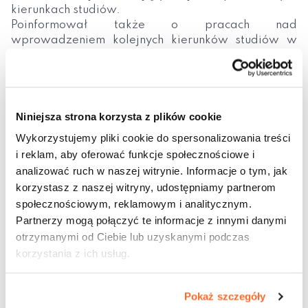
kierunkach studiów.
Poinformował także o pracach nad
wprowadzeniem kolejnych kierunków studiów w
języku angielskim we współpracy z chińskim
Chongqing Technology and Business University.
vvv
Niniejsza strona korzysta z plików cookie
Wykorzystujemy pliki cookie do spersonalizowania treści
i reklam, aby oferować funkcje społecznościowe i
analizować ruch w naszej witrynie. Informacje o tym, jak
Udostępnij wpis:
korzystasz z naszej witryny, udostępniamy partnerom
społecznościowym, reklamowym i analitycznym.
Partnerzy mogą połączyć te informacje z innymi danymi
cebook
Twitter
LinkedIn
Pinterest
Email
otrzymanymi od Ciebie lub uzyskanymi podczas
korzystania z ich usług.
13 grudnia 2019
Pokaż szczegóły