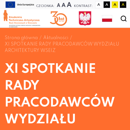
A
A
A
A
A
A
A
CZCIONKA:
KONTRAST:
Strona główna
Aktualności
XI SPOTKANIE RADY PRACODAWCÓW WYDZIAŁU
ARCHITEKTURY WSEIZ
XI SPOTKANIE
RADY
PRACODAWCÓW
WYDZIAŁU