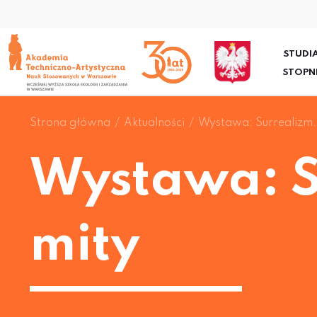
STUDIA
STOPN
Strona główna
Aktualności
Wystawa: Surrealizm. 
Wystawa: S
mity