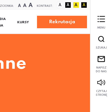
A
A
A
A
A
A
A
ZCIONKA:
KONTRAST:
DIA
Rekrutacja
KURSY
BA
MENU
SZUKAJ
nne
NAPISZ
DO NAS
CZYTAJ
STRONĘ