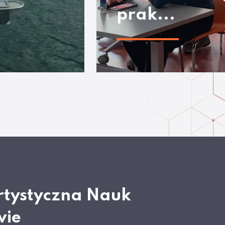
prak...
rtystyczna Nauk
wie