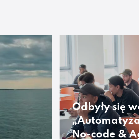
Odbyły się w
„Automatyza
No-code & A