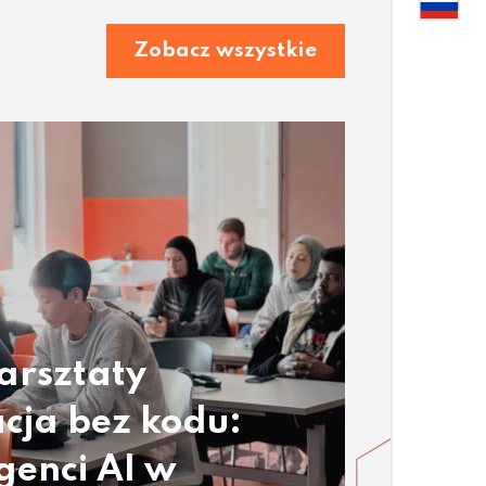
Zobacz wszystkie
arsztaty
cja bez kodu:
genci AI w