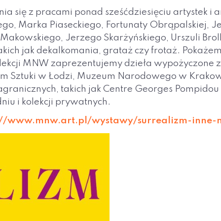
ia się z pracami ponad sześćdziesięciu artystek i
go, Marka Piaseckiego, Fortunaty Obrąpalskiej, J
akowskiego, Jerzego Skarżyńskiego, Urszuli Broll
akich jak dekalkomania, grataż czy frotaż. Pokaże
kolekcji MNW zaprezentujemy dzieła wypożyczone z
Sztuki w Łodzi, Muzeum Narodowego w Krakowie,
ranicznych, takich jak Centre Georges Pompido
iu i kolekcji prywatnych.
://www.mnw.art.pl/wystawy/surrealizm-inne-m