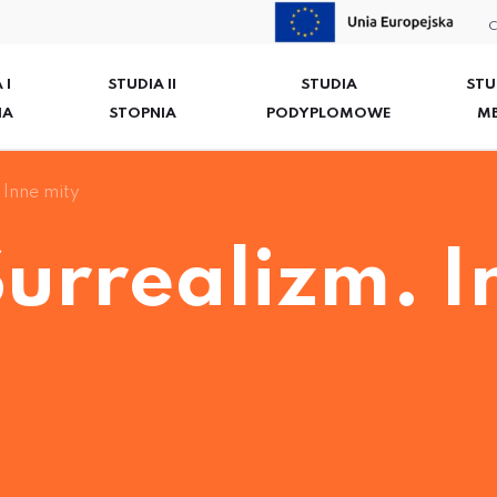
C
 I
STUDIA II
STUDIA
STU
IA
STOPNIA
PODYPLOMOWE
M
Inne mity
urrealizm. I