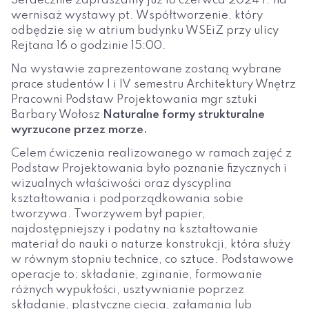
Serdecznie zapraszamy już 18 czerwca 2024 r. na
wernisaż wystawy pt. Współtworzenie, który
odbędzie się w atrium budynku WSEiZ przy ulicy
Rejtana 16 o godzinie 15:00.
Na wystawie zaprezentowane zostaną wybrane
prace studentów I i IV semestru Architektury Wnętrz
Pracowni Podstaw Projektowania mgr sztuki
Barbary Wołosz
Naturalne formy strukturalne
wyrzucone przez morze.
Celem ćwiczenia realizowanego w ramach zajęć z
Podstaw Projektowania było poznanie fizycznych i
wizualnych właściwości oraz dyscyplina
kształtowania i podporządkowania sobie
tworzywa. Tworzywem był papier,
najdostępniejszy i podatny na kształtowanie
materiał do nauki o naturze konstrukcji, która służy
w równym stopniu technice, co sztuce. Podstawowe
operacje to: składanie, zginanie, formowanie
różnych wypukłości, usztywnianie poprzez
składanie, plastyczne cięcia, załamania lub