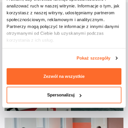
analizować ruch w naszej witrynie. Informacje o tym, jak
korzystasz z naszej witryny, udostępniamy partnerom
społecznościowym, reklamowym i analitycznym.
Aktualności
Partnerzy mogą połączyć te informacje z innymi danymi
otrzymanymi od Ciebie lub uzyskanymi podczas
korzystania z ich usług.
Pokaż szczegóły
Zezwól na wszystkie
Studenci ATA na
majówkowym rejsie
Spersonalizuj