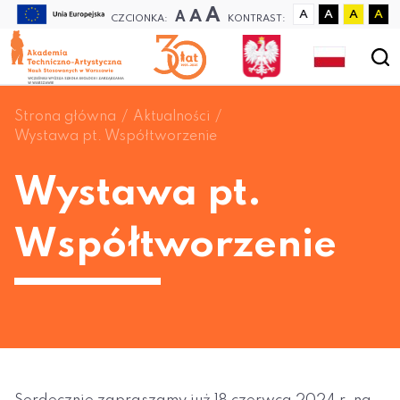
A
A
A
A
A
A
A
CZCIONKA:
KONTRAST:
Strona główna
Aktualności
Wystawa pt. Współtworzenie
Wystawa pt.
Współtworzenie