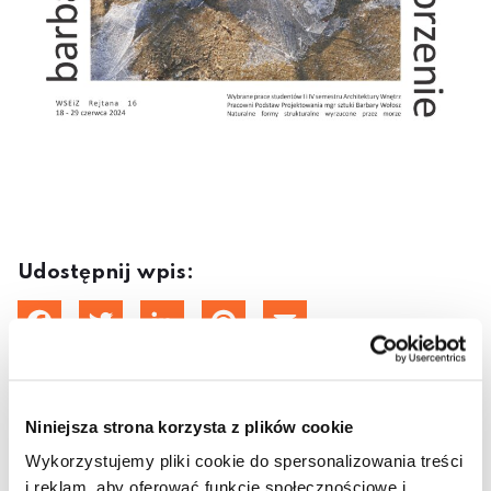
Udostępnij wpis:
cebook
Twitter
LinkedIn
Pinterest
Email
12 czerwca 2024
Niniejsza strona korzysta z plików cookie
Wykorzystujemy pliki cookie do spersonalizowania treści
i reklam, aby oferować funkcje społecznościowe i