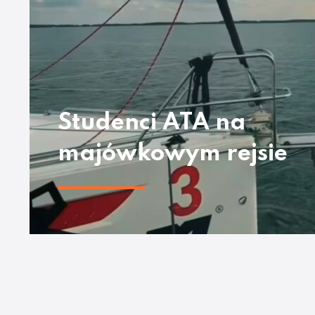
Studenci ATA na
majówkowym rejsie