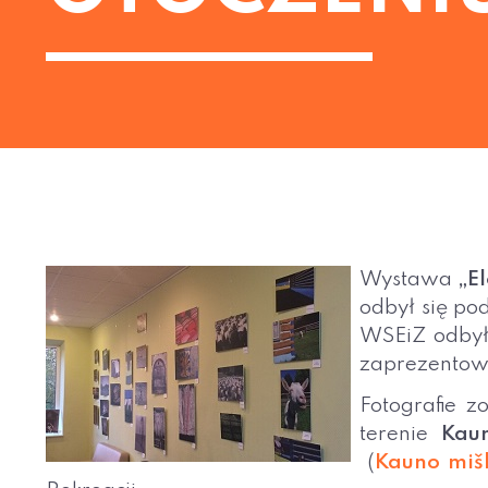
Wystawa
„E
odbył się po
WSEiZ odbył 
zaprezentow
Fotografie z
terenie
Kaun
(
Kauno mišk