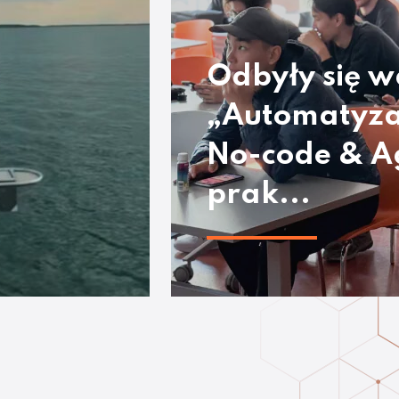
Odbyły się w
„Automatyza
No-code & A
prak...