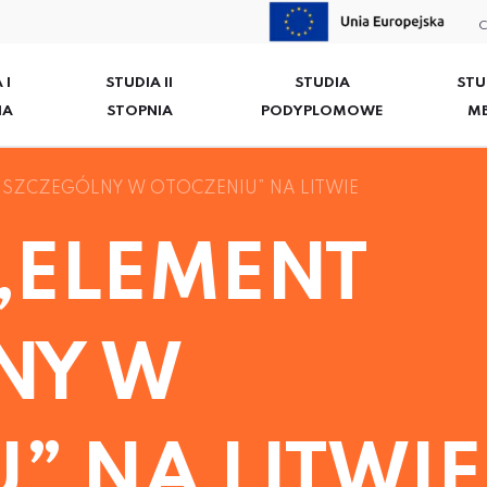
C
 I
STUDIA II
STUDIA
STU
IA
STOPNIA
PODYPLOMOWE
M
 SZCZEGÓLNY W OTOCZENIU” NA LITWIE
„ELEMENT
NY W
” NA LITWIE