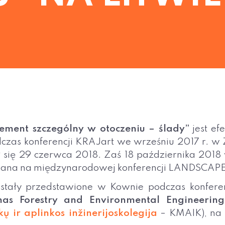
lement szczególny w otoczeniu – ślady”
jest ef
dczas konferencji KRAJart we wrześniu 2017 r. 
się 29 czerwca 2018. Zaś 18 października 2018
ana na międzynarodowej konferencji LANDSCA
ostały przedstawione w Kownie podczas konfere
as Forestry and Environmental Engineering 
ų ir aplinkos inžinerijoskolegija
– KMAIK), na W