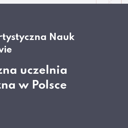
rtystyczna Nauk
wie
zna uczelnia
zna w Polsce