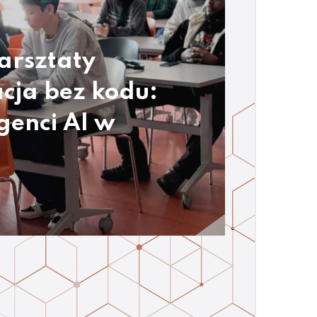
arsztaty
cja bez kodu:
genci AI w