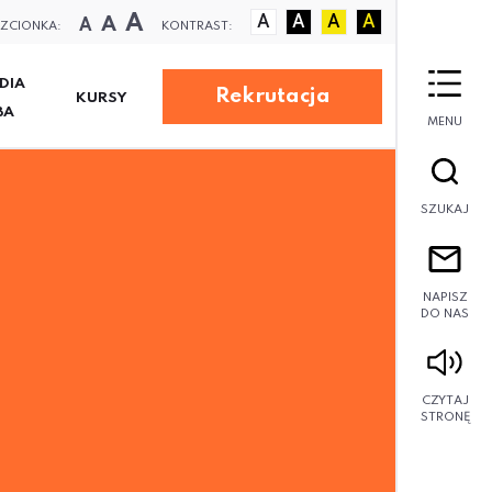
A
A
A
A
A
A
A
ZCIONKA:
KONTRAST:
DIA
Rekrutacja
KURSY
BA
MENU
SZUKAJ
NAPISZ
DO NAS
CZYTAJ
STRONĘ