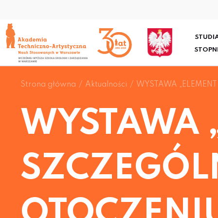
STUDIA
STOPN
Strona główna
Aktualności
WYSTAWA „ELEMENT
WYSTAWA 
SZCZEGÓL
OTOCZENIU