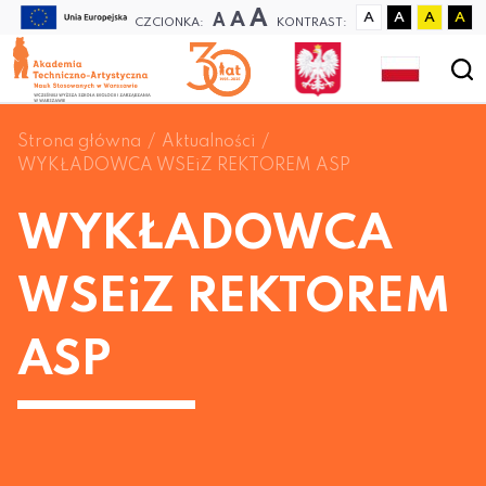
A
A
A
A
A
A
A
CZCIONKA:
KONTRAST:
Strona główna
Aktualności
WYKŁADOWCA WSEiZ REKTOREM ASP
WYKŁADOWCA
WSEiZ REKTOREM
ASP