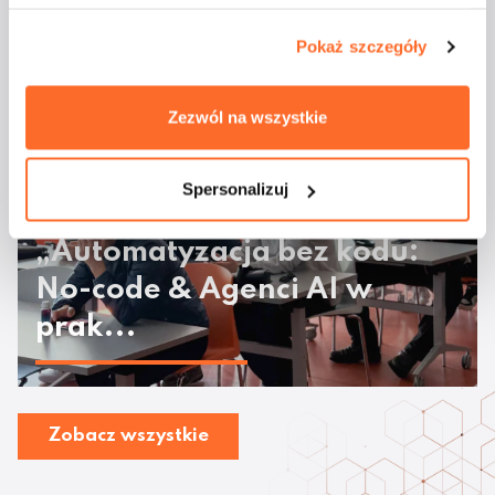
majówkowym rejsie
Pokaż szczegóły
Zezwól na wszystkie
Spersonalizuj
Odbyły się warsztaty
„Automatyzacja bez kodu:
No-code & Agenci AI w
prak...
Zobacz wszystkie