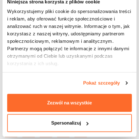
Niniejsza strona korzysta z plików cookie
okazja by dzielić się doświadczeniami ze
współpracownikami oraz studentami, którzy swoja
Wykorzystujemy pliki cookie do spersonalizowania treści
pracą udowadniają, że architektura to sztuka
i reklam, aby oferować funkcje społecznościowe i
przyszłości. Te cenne doświadczenia są dla mnie
analizować ruch w naszej witrynie. Informacje o tym, jak
niezwykle ważne i napędzają mnie do działania.”
korzystasz z naszej witryny, udostępniamy partnerom
społecznościowym, reklamowym i analitycznym.
Partnerzy mogą połączyć te informacje z innymi danymi
otrzymanymi od Ciebie lub uzyskanymi podczas
korzystania z ich usług.
Pokaż szczegóły
Zezwól na wszystkie
Udostępnij wpis:
Spersonalizuj
cebook
Twitter
LinkedIn
Pinterest
Email