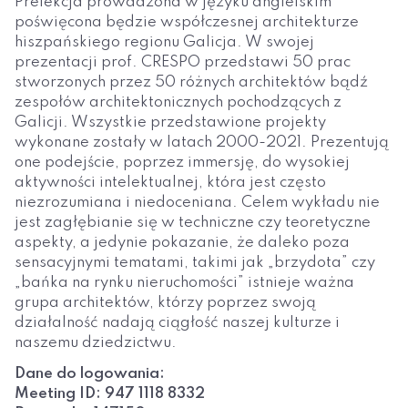
Prelekcja prowadzona w języku angielskim
poświęcona będzie współczesnej architekturze
hiszpańskiego regionu Galicja. W swojej
prezentacji prof. CRESPO przedstawi 50 prac
stworzonych przez 50 różnych architektów bądź
zespołów architektonicznych pochodzących z
Galicji. Wszystkie przedstawione projekty
wykonane zostały w latach 2000-2021. Prezentują
one podejście, poprzez immersję, do wysokiej
aktywności intelektualnej, która jest często
niezrozumiana i niedoceniana. Celem wykładu nie
jest zagłębianie się w techniczne czy teoretyczne
aspekty, a jedynie pokazanie, że daleko poza
sensacyjnymi tematami, takimi jak „brzydota” czy
„bańka na rynku nieruchomości” istnieje ważna
grupa architektów, którzy poprzez swoją
działalność nadają ciągłość naszej kulturze i
naszemu dziedzictwu.
Dane do logowania:
Meeting ID: 947 1118 8332