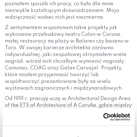
poznałem sposób ich pracy, co było dla mnie
niezwykle kształcącym doświadczeniem. Moja
wdzięczność wobec nich jest niezmierna.
Z sentymentem wspominam takie projekty jak
wykonanie przebudowy teatru Colon w Coruna,
małej restauracji na plaży w Balares czy basenu w
Toro. W swojej karierze architekta zarówno
indywidualnej, jaki zespołowej otrzymałem wiele
nagród, wśród nich chciałbym wymienić nagrody:
Camunas, COAG oraz Galan Carvajal. Projekty,
które miałem przyjemność tworzyć lub
współtworzyć prezentowane były na wielu
wystawach zagranicznych i międzynarodowych.
Od 1991 r. pracuję uczę w Architectural Design Area
of the ETS of Architecture of A Coruña, gdzie między
rokiem 2005 a 2011 pełniłem obowiązki zastępcy
dyrektora, a obecnie sprawuję funkcję jej
dyrektora. Praca ze studentami jest dla mnie
niezwykle cenna i rozwijająca. Jest to idealna