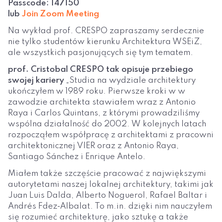
Passcode: 147150
lub
Join Zoom Meeting
Na wykład prof. CRESPO zapraszamy serdecznie
nie tylko studentów kierunku Architektura WSEiZ,
ale wszystkich pasjonujących się tym tematem.
prof. Cristobal CRESPO tak opisuje przebiego
swojej kariery
„Studia na wydziale architektury
ukończyłem w 1989 roku. Pierwsze kroki w w
zawodzie architekta stawiałem wraz z Antonio
Raya i Carlos Quintans, z którymi prowadziliśmy
wspólna działalność do 2002. W kolejnych latach
rozpocząłem współpracę z architektami z pracowni
architektonicznej VIER oraz z Antonio Raya,
Santiago Sánchez i Enrique Antelo.
Miałem także szczęście pracować z największymi
autorytetami naszej lokalnej architektury, takimi jak
Juan Luis Dalda, Alberto Noguerol, Rafael Baltar i
Andrés Fdez‐Albalat. To m.in. dzięki nim nauczyłem
się rozumieć architekturę, jako sztukę a także