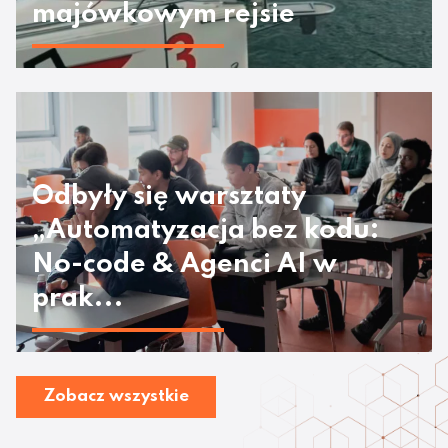
majówkowym rejsie
Odbyły się warsztaty
„Automatyzacja bez kodu:
No-code & Agenci AI w
prak...
Zobacz wszystkie