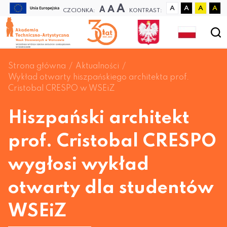
A
A
A
A
A
A
A
CZCIONKA:
KONTRAST:
Strona główna
Aktualności
Wykład otwarty hiszpańskiego architekta prof.
Cristobal CRESPO w WSEiZ
Hiszpański architekt
prof. Cristobal CRESPO
wygłosi wykład
otwarty dla studentów
WSEiZ