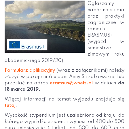
Ogłaszamy
nabór na studia
oraz praktyki
zagraniczne w
ramach
ERASMUS+
(wyjazd w
semestrze
zimowym roku
akademickiego 2019/20).
Formularz aplikacyjny
(wraz z załącznikami) należy
złożyć w pokoju nr 6 u pani Anny Strzałkowskiej lub
przesłać na adres
eramsus@wseiz.pl
w dniach
do
18 marca 2019.
Więcej informacji na temat wyjazdu znajduje się
tutaj
.
Wysokość stypendium jest uzależniona od kraju, do
którego wyjeżdża student i wynosi: od 400 do 500
euro miesięcznie (studia), od 500 do 600 euro