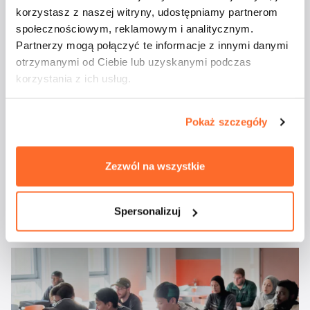
Aktualności
korzystasz z naszej witryny, udostępniamy partnerom
społecznościowym, reklamowym i analitycznym.
Partnerzy mogą połączyć te informacje z innymi danymi
otrzymanymi od Ciebie lub uzyskanymi podczas
korzystania z ich usług.
Pokaż szczegóły
Zezwól na wszystkie
Studenci ATA na
majówkowym rejsie
Spersonalizuj