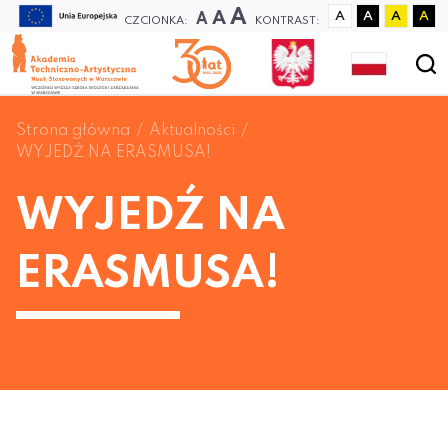
A
A
A
A
A
A
A
CZCIONKA:
KONTRAST:
Strona główna
Aktualności
WYJEDŹ NA ERASMUSA!
WYJEDŹ NA
ERASMUSA!