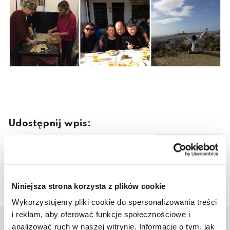
Udostępnij wpis:
1 marca 2019
cebook
Twitter
LinkedIn
Pinterest
Email
Niniejsza strona korzysta z plików cookie
Wykorzystujemy pliki cookie do spersonalizowania treści
i reklam, aby oferować funkcje społecznościowe i
analizować ruch w naszej witrynie. Informacje o tym, jak