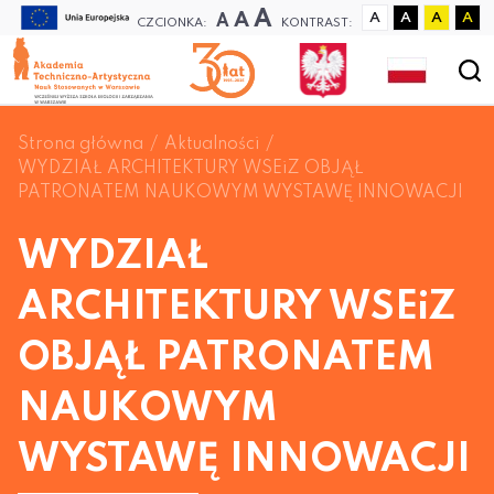
A
A
A
A
A
A
A
CZCIONKA:
KONTRAST:
Strona główna
Aktualności
WYDZIAŁ ARCHITEKTURY WSEiZ OBJĄŁ
PATRONATEM NAUKOWYM WYSTAWĘ INNOWACJI
WYDZIAŁ
ARCHITEKTURY WSEiZ
OBJĄŁ PATRONATEM
NAUKOWYM
WYSTAWĘ INNOWACJI