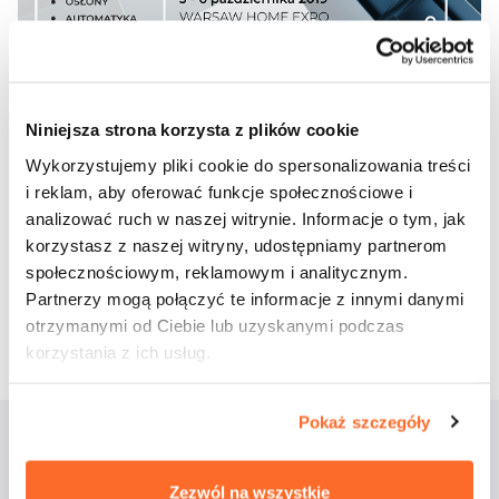
Niniejsza strona korzysta z plików cookie
Wykorzystujemy pliki cookie do spersonalizowania treści
Udostępnij wpis:
i reklam, aby oferować funkcje społecznościowe i
analizować ruch w naszej witrynie. Informacje o tym, jak
cebook
Twitter
LinkedIn
Pinterest
Email
korzystasz z naszej witryny, udostępniamy partnerom
społecznościowym, reklamowym i analitycznym.
Partnerzy mogą połączyć te informacje z innymi danymi
22 sierpnia 2019
otrzymanymi od Ciebie lub uzyskanymi podczas
korzystania z ich usług.
Pokaż szczegóły
Aktualności
Zezwól na wszystkie