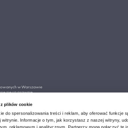
tosowanych w Warszawie
nie nie są prawnie
Cywilnego.
 z plików cookie
ych w Warszawie
ie do spersonalizowania treści i reklam, aby oferować funkcje 
 witrynie. Informacje o tym, jak korzystasz z naszej witryny, u
ym, reklamowym i analitycznym. Partnerzy mogą połączyć te i