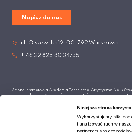
Napisz do nas
ul. Olszewska 12, 00-792 Warszawa
+ 48 22 825 80 34/35
Strona internetowa Akademia Techniczno-Artystyczna Nauk S
ma charakter wyłącznie informacyjny. Informacje podane na stro
wiążące i nie stanowią oferty handlowej w rozumieniu Kodeksu 
Niniejsza strona korzysta
© Akademia Techniczno-Artystyczna Nauk Stosowan
Wykorzystujemy pliki cook
i analizować ruch w naszej
partnerom społecznościow