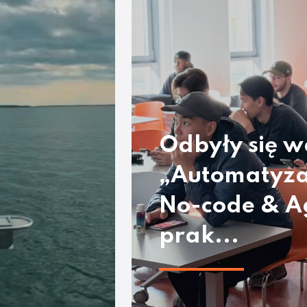
Odbyły się w
„Automatyza
No-code & A
prak...