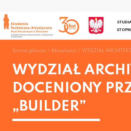
STUDIA
STOPN
Strona główna
Aktualności
WYDZIAŁ ARCHITEKT
WYDZIAŁ ARCHI
DOCENIONY PR
„BUILDER”