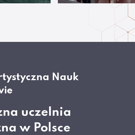
rtystyczna Nauk
wie
zna uczelnia
zna w Polsce