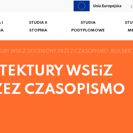
C
 I
STUDIA II
STUDIA
STU
IA
STOPNIA
PODYPLOMOWE
M
URY WSEiZ DOCENIONY PRZEZ CZASOPISMO „BUILDER”
TEKTURY WSEiZ
ZEZ CZASOPISMO