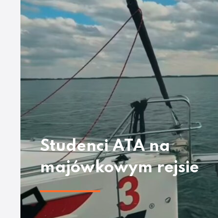
Studenci ATA na
majówkowym rejsie