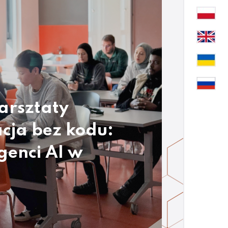
arsztaty
cja bez kodu:
genci AI w