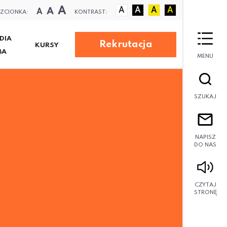
A
A
A
A
A
A
A
ZCIONKA:
KONTRAST:
DIA
Rekrutacja
KURSY
BA
MENU
SZUKAJ
NAPISZ
DO NAS
CZYTAJ
STRONĘ