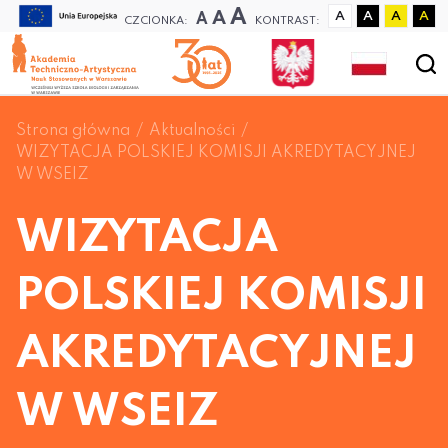
A
A
A
A
A
A
A
CZCIONKA:
KONTRAST:
Strona główna
Aktualności
WIZYTACJA POLSKIEJ KOMISJI AKREDYTACYJNEJ
W WSEIZ
WIZYTACJA
POLSKIEJ KOMISJI
AKREDYTACYJNEJ
W WSEIZ