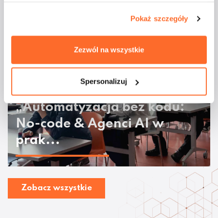
majówkowym rejsie
Pokaż szczegóły
Zezwól na wszystkie
Spersonalizuj
Odbyły się warsztaty
„Automatyzacja bez kodu:
No-code & Agenci AI w
prak...
Zobacz wszystkie