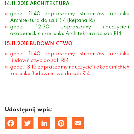
14.11.2018 ARCHITEKTURA
godz. 11:40 zapraszamy studentów kierunku
Architektura do sali R14 (Rejtana 16)
godz. 12:30 zapraszamy nauczycieli
akademickich kierunku Architektura do sali R14.
15.11.2018 BUDOWNICTWO
godz. 11:40 zapraszamy studentów kierunku
Budownictwo do sali R14.
godz. 13:15 zapraszamy nauczycieli akademickich
kierunku Budownictwo do sali R14.
Udostępnij wpis:
cebook
Twitter
LinkedIn
Pinterest
Email