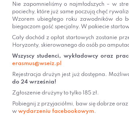
Nie zapomnieliśmy o najmłodszych – w str
pociechy, które już same poczują chęć rywali
Wzorem ubiegłego roku zawodników do bo
biegaczom gość specjalny. W pakiecie starto
Cały dochód z opłat startowych zostanie p
Horyzonty, skierowanego do osób po amputacj
Wszyscy studenci, wykładowcy oraz praco
erasmus@wseiz.pl
Rejestracja drużyn jest już dostępna. Możliw
do 24 września!
Zgłoszenie drużyny to tylko 185 zł.
Pobiegnij z przyjaciółmi, baw się dobrze oraz
w
wydarzeniu facebookowym
.