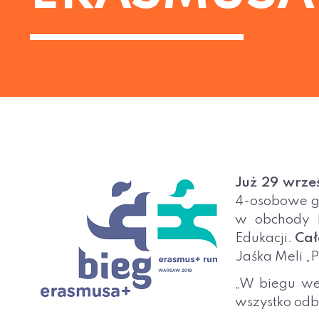
Już 29 wrze
4-osobowe gr
w obchody E
Edukacji.
Cał
Jaśka Meli „
„W biegu wez
wszystko odb