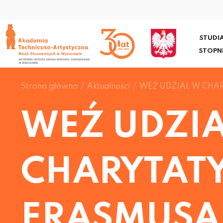
STUDIA
STOPN
Strona główna
Aktualności
WEŹ UDZIAŁ W CHA
WEŹ UDZI
CHARYTAT
ERASMUSA 