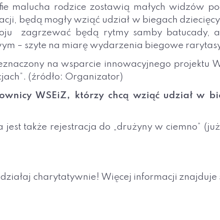
efie malucha rodzice zostawią małych widzów p
zacji, będą mogły wziąć udział w biegach dziecięc
ju zagrzewać będą rytmy samby batucady, a 
wym – szyte na miarę wydarzenia biegowe rarytasy
rzeznaczony na wsparcie innowacyjnego projektu 
ach”. (źródło: Organizator)
wnicy WSEiZ, którzy chcą wziąć udział w bie
a jest także rejestracja do „drużyny w ciemno” (ju
 działaj charytatywnie! Więcej informacji znajduje