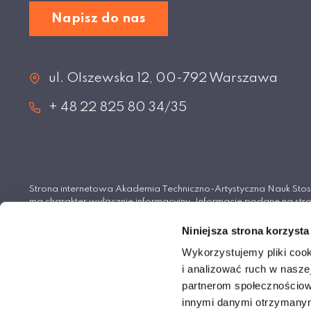
Napisz do nas
ul. Olszewska 12, 00-792 Warszawa
+ 48 22 825 80 34/35
Strona internetowa Akademia Techniczno-Artystyczna Nauk S
ma charakter wyłącznie informacyjny. Informacje podane na stro
wiążące i nie stanowią oferty handlowej w rozumieniu Kodeksu 
Niniejsza strona korzysta
© Akademia Techniczno-Artystyczna Nauk Stosowan
Wykorzystujemy pliki cook
i analizować ruch w naszej
partnerom społecznościow
innymi danymi otrzymanymi