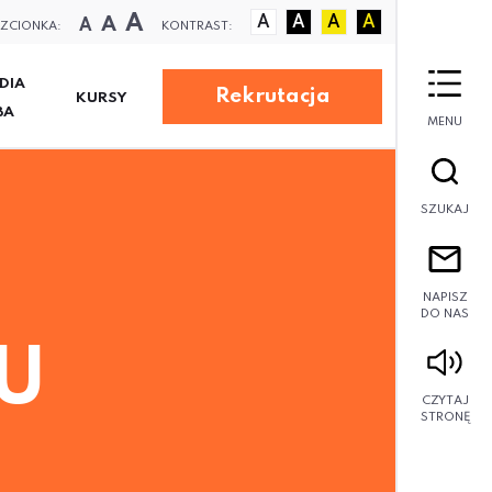
A
A
A
A
A
A
A
ZCIONKA:
KONTRAST:
DIA
Rekrutacja
KURSY
BA
MENU
SZUKAJ
NAPISZ
DO NAS
U
CZYTAJ
STRONĘ