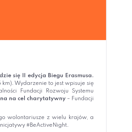
ie się II edycja Biegu Erasmusa.
km). Wydarzenie to jest wpisuje się
alności Fundacji Rozwoju Systemu
ona na cel charytatywny
– Fundacji
o wolontariusze z wielu krajów, a
inicjatywy #BeActiveNight.