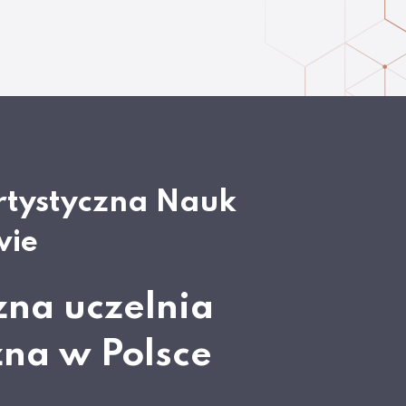
rtystyczna Nauk
wie
zna uczelnia
zna w Polsce