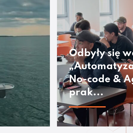
Odbyły się w
„Automatyza
No-code & A
prak...