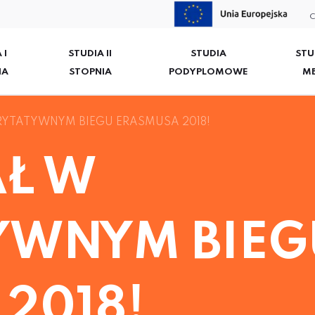
C
 I
STUDIA II
STUDIA
STU
IA
STOPNIA
PODYPLOMOWE
M
RYTATYWNYM BIEGU ERASMUSA 2018!
AŁ W
YWNYM BIEG
2018!