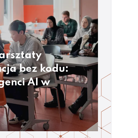
arsztaty
cja bez kodu:
genci AI w