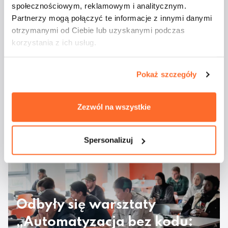
społecznościowym, reklamowym i analitycznym.
Partnerzy mogą połączyć te informacje z innymi danymi
otrzymanymi od Ciebie lub uzyskanymi podczas
korzystania z ich usług.
Pokaż szczegóły
Studenci ATA na
Zezwól na wszystkie
majówkowym rejsie
Spersonalizuj
Odbyły się warsztaty
„Automatyzacja bez kodu: