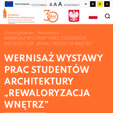
A
A
A
A
A
A
A
CZCIONKA:
KONTRAST:
Strona główna
Aktualności
WERNISAŻ WYSTAWY PRAC STUDENTÓW
ARCHITEKTURY „REWALORYZACJA WNĘTRZ”
WERNISAŻ WYSTAWY
PRAC STUDENTÓW
ARCHITEKTURY
„REWALORYZACJA
WNĘTRZ”