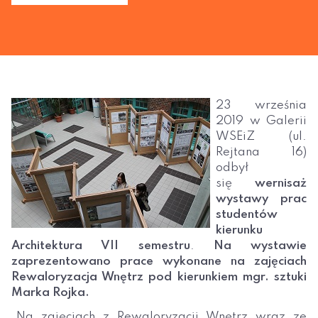
23 września
2019 w Galerii
WSEiZ (ul.
Rejtana 16)
odbył
się
wernisaż
wystawy prac
studentów
kierunku
Architektura VII semestru
.
Na wystawie
zaprezentowano prace wykonane na zajęciach
Rewaloryzacja Wnętrz pod kierunkiem mgr. sztuki
Marka Rojka.
„Na zajęciach z Rewaloryzacji Wnętrz wraz ze