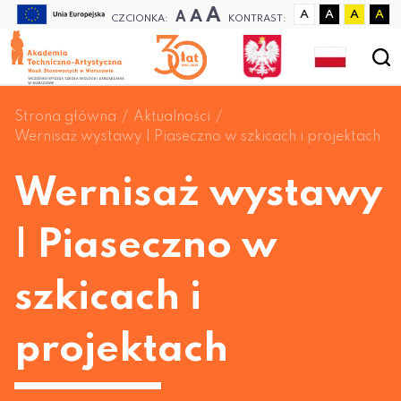
A
A
A
A
A
A
A
CZCIONKA:
KONTRAST:
Strona główna
Aktualności
Wernisaż wystawy | Piaseczno w szkicach i projektach
Wernisaż wystawy
| Piaseczno w
szkicach i
projektach