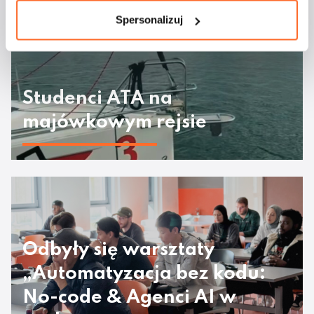
Spersonalizuj
Studenci ATA na
majówkowym rejsie
Odbyły się warsztaty
„Automatyzacja bez kodu:
No-code & Agenci AI w