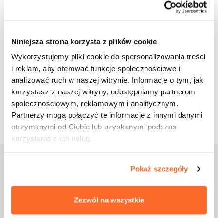
Niniejsza strona korzysta z plików cookie
Udostępnij wpis:
Wykorzystujemy pliki cookie do spersonalizowania treści
i reklam, aby oferować funkcje społecznościowe i
cebook
Twitter
LinkedIn
Pinterest
Email
analizować ruch w naszej witrynie. Informacje o tym, jak
korzystasz z naszej witryny, udostępniamy partnerom
10 marca 2025
społecznościowym, reklamowym i analitycznym.
Partnerzy mogą połączyć te informacje z innymi danymi
otrzymanymi od Ciebie lub uzyskanymi podczas
korzystania z ich usług.
Pokaż szczegóły
Aktualności
Zezwól na wszystkie