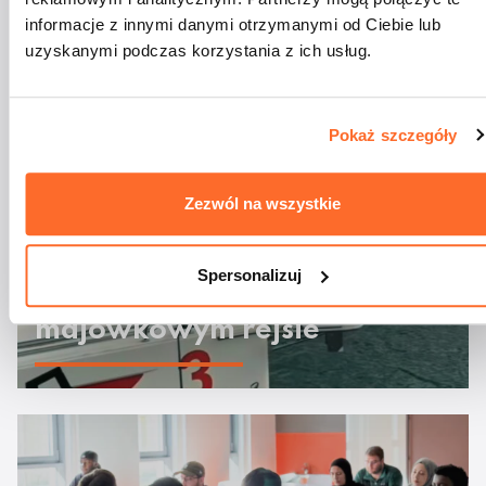
informacje z innymi danymi otrzymanymi od Ciebie lub
Aktualności
uzyskanymi podczas korzystania z ich usług.
Pokaż szczegóły
Zezwól na wszystkie
Spersonalizuj
Studenci ATA na
majówkowym rejsie