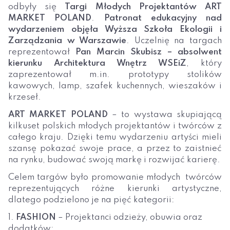
odbyły się
Targi Młodych Projektantów ART
MARKET POLAND
.
Patronat edukacyjny nad
wydarzeniem objęła Wyższa Szkoła Ekologii i
Zarządzania w Warszawie
. Uczelnię na targach
reprezentował
Pan Marcin Skubisz – absolwent
kierunku Architektura Wnętrz WSEiZ
, który
zaprezentował m.in. prototypy stolików
kawowych, lamp, szafek kuchennych, wieszaków i
krzeseł.
ART MARKET POLAND
– to wystawa skupiającą
kilkuset polskich młodych projektantów i twórców z
całego kraju. Dzięki temu wydarzeniu artyści mieli
szansę pokazać swoje prace, a przez to zaistnieć
na rynku, budować swoją markę i rozwijać karierę.
Celem targów było promowanie młodych twórców
reprezentujących różne kierunki artystyczne,
dlatego podzielono je na pięć kategorii:
1.
FASHION
– Projektanci odzieży, obuwia oraz
dodatków;