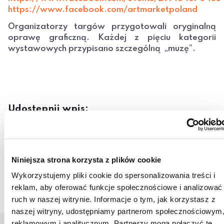
https://www.facebook.com/artmarketpoland
Organizatorzy targów przygotowali oryginalną
oprawę graficzną. Każdej z pięciu kategorii
wystawowych przypisano szczególną „muzę”.
Udostępnij wpis:
cebook
Twitter
LinkedIn
Pinterest
Email
Niniejsza strona korzysta z plików cookie
15 kwietnia 2014
Wykorzystujemy pliki cookie do spersonalizowania treści i
reklam, aby oferować funkcje społecznościowe i analizować
ruch w naszej witrynie. Informacje o tym, jak korzystasz z
naszej witryny, udostępniamy partnerom społecznościowym
reklamowym i analitycznym. Partnerzy mogą połączyć te