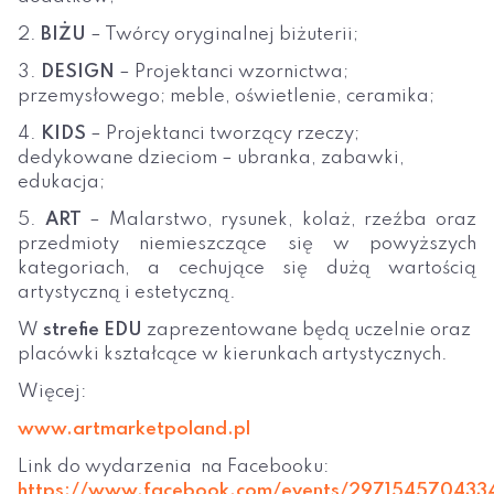
2.
BIŻU
– Twórcy oryginalnej biżuterii;
3.
DESIGN
– Projektanci wzornictwa;
przemysłowego; meble, oświetlenie, ceramika;
4.
KIDS
– Projektanci tworzący rzeczy;
dedykowane dzieciom – ubranka, zabawki,
edukacja;
5.
ART
– Malarstwo, rysunek, kolaż, rzeźba oraz
przedmioty niemieszczące się w powyższych
kategoriach, a cechujące się dużą wartością
artystyczną i estetyczną.
W
strefie EDU
zaprezentowane będą uczelnie oraz
placówki kształcące w kierunkach artystycznych.
Więcej:
www.artmarketpoland.pl
Link do wydarzenia na Facebooku:
https://www.facebook.com/events/297154570433