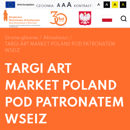
A
A
A
A
A
A
A
CZCIONKA:
KONTRAST:
Strona główna
Aktualności
TARGI ART MARKET POLAND POD PATRONATEM
WSEIZ
TARGI ART
MARKET POLAND
POD PATRONATEM
WSEIZ