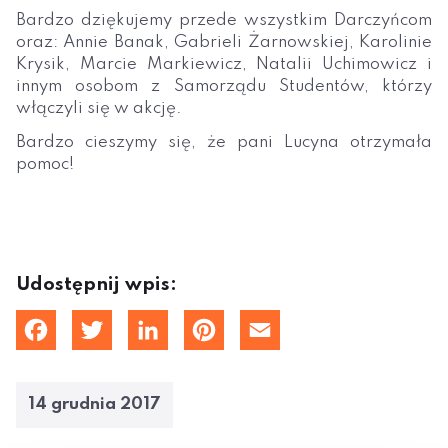
Bardzo dziękujemy przede wszystkim Darczyńcom
oraz: Annie Banak, Gabrieli Żarnowskiej, Karolinie
Krysik, Marcie Markiewicz, Natalii Uchimowicz i
innym osobom z Samorządu Studentów, którzy
włączyli się w akcję.
Bardzo cieszymy się, że pani Lucyna otrzymała
pomoc!
Udostępnij wpis:
cebook
Twitter
LinkedIn
Pinterest
Email
14 grudnia 2017