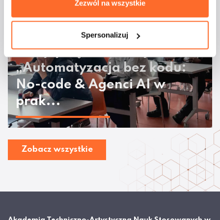
Zezwól na wszystkie
Spersonalizuj
Odbyły się warsztaty
„Automatyzacja bez kodu:
No-code & Agenci AI w
prak...
Zobacz wszystkie