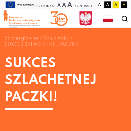
A
A
A
A
A
A
A
CZCIONKA:
KONTRAST:
Strona główna
Aktualności
SUKCES SZLACHETNEJ PACZKI!
SUKCES
SZLACHETNEJ
PACZKI!