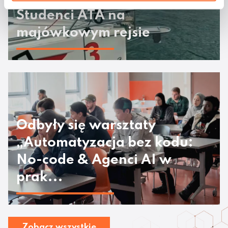
Studenci ATA na
majówkowym rejsie
Odbyły się warsztaty
„Automatyzacja bez kodu:
No-code & Agenci AI w
prak...
Zobacz wszystkie