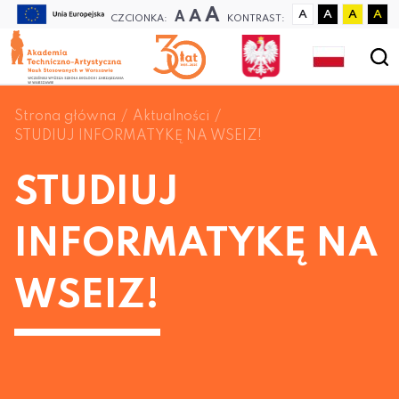
A
A
A
A
A
A
A
CZCIONKA:
KONTRAST:
Strona główna
Aktualności
STUDIUJ INFORMATYKĘ NA WSEIZ!
STUDIUJ
INFORMATYKĘ NA
WSEIZ!