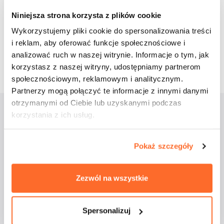
Niniejsza strona korzysta z plików cookie
cebook
Twitter
LinkedIn
Pinterest
Email
Wykorzystujemy pliki cookie do spersonalizowania treści
i reklam, aby oferować funkcje społecznościowe i
3 czerwca 2020
analizować ruch w naszej witrynie. Informacje o tym, jak
korzystasz z naszej witryny, udostępniamy partnerom
społecznościowym, reklamowym i analitycznym.
Partnerzy mogą połączyć te informacje z innymi danymi
otrzymanymi od Ciebie lub uzyskanymi podczas
korzystania z ich usług.
Aktualności
Pokaż szczegóły
Zezwól na wszystkie
Spersonalizuj