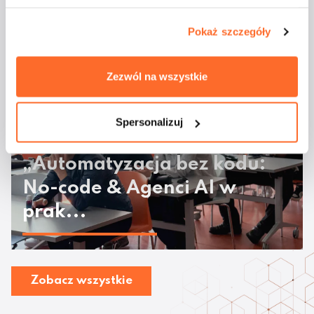
majówkowym rejsie
Pokaż szczegóły
Zezwól na wszystkie
Spersonalizuj
Odbyły się warsztaty
„Automatyzacja bez kodu:
No-code & Agenci AI w
prak...
Zobacz wszystkie