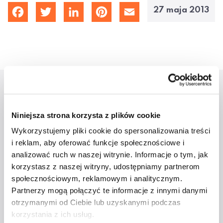
27 maja 2013
cebook
Twitter
LinkedIn
Pinterest
Email
Aktualności
Niniejsza strona korzysta z plików cookie
Wykorzystujemy pliki cookie do spersonalizowania treści
i reklam, aby oferować funkcje społecznościowe i
analizować ruch w naszej witrynie. Informacje o tym, jak
korzystasz z naszej witryny, udostępniamy partnerom
społecznościowym, reklamowym i analitycznym.
Partnerzy mogą połączyć te informacje z innymi danymi
otrzymanymi od Ciebie lub uzyskanymi podczas
Studenci ATA na
korzystania z ich usług.