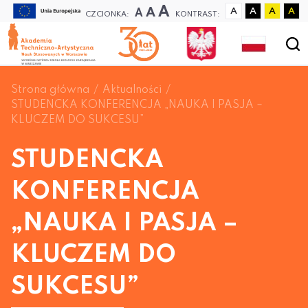
A
A
A
A
A
A
A
CZCIONKA:
KONTRAST:
Strona główna
Aktualności
STUDENCKA KONFERENCJA „NAUKA I PASJA –
KLUCZEM DO SUKCESU”
STUDENCKA
KONFERENCJA
„NAUKA I PASJA –
KLUCZEM DO
SUKCESU”